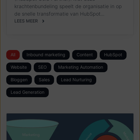
krachtenbundeling speelt de organisatie in op
de snelle transformatie van HubSpot...
LEES MEER
All
Inbound marketing
Content
HubSpot
Website
SEO
Marketing Automation
Bloggen
Sales
Lead Nurturing
Lead Generation