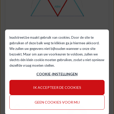
Strategic Guide to Account Based
leadstreet.be maakt gebruik van cookies. Door de site te
Marketing (ABM)
gebruiken of deze balk weg te klikken ga je hiermee akkoord.
Today’s conventional marketing logic is to cast
We zullen uw gegevens niet bijhouden wanneer u onze site
a wide net across message and channel. The
bezoekt. Maar om aan uw voorkeuren te voldoen, zullen we
aim to...
slechts één klein cookie moeten gebruiken, zodat u niet opnieuw
dezelfde vraag moeten stellen.
LEES MEER
COOKIE-INSTELLINGEN
IK ACCEPTEER DE COOKIES
GEEN COOKIES VOOR MIJ