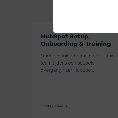
HubSpot Setup,
Onboarding & Training
Ondersteuning op maat voor jouw
team tijdens een soepele
overgang naar HubSpot.
Ontdek meer