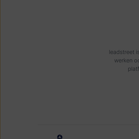
leadstreet 
werken oo
plat