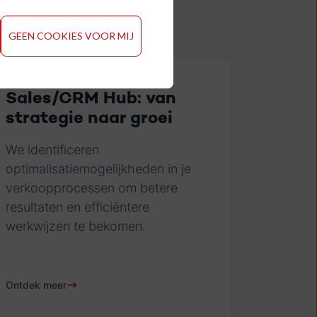
GEEN COOKIES VOOR MIJ
Sales/CRM Hub: van
strategie naar groei
We identificeren
optimalisatiemogelijkheden in je
verkoopprocessen om betere
resultaten en efficiëntere
werkwijzen te bekomen.
Ontdek meer