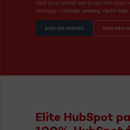
Geef jouw bedrijf een boost met onze ⭐️
strategie
—zonder omweg, recht naar 
BOEK EEN GESPREK
MEER INFO O
Elite HubSpot pa