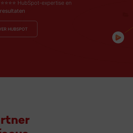
⭐️⭐️⭐️⭐️ HubSpot-expertise en
resultaten
VER HUBSPOT
rtner