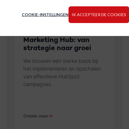
COOKIE-INSTELLINGEN
IK ACCEPTEER DE COOKIES
Marketing Hub: van
strategie naar groei
We bouwen een sterke basis bij
het implementeren en opschalen
van effectieve HubSpot
campagnes.
Ontdek meer