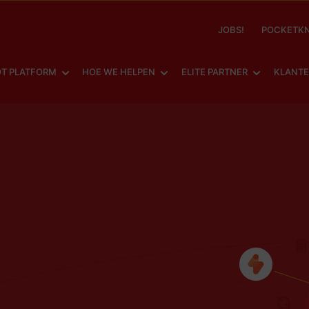
JOBS!
POCKETKN
SHOW SUBMENU FOR
SHOW SUBMENU FOR
SHOW SUBM
T PLATFORM
HOE WE HELPEN
ELITE PARTNER
KLANT