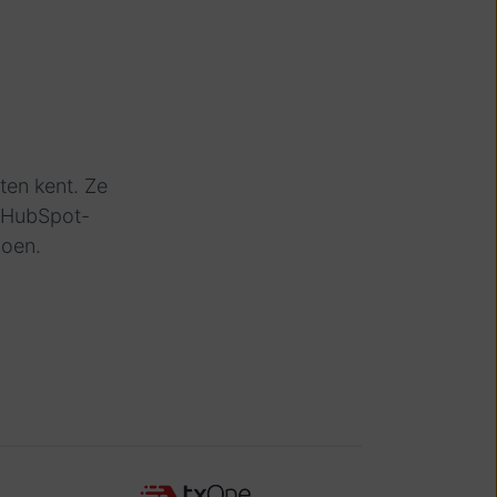
ten kent. Ze
t HubSpot-
doen.