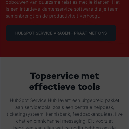
opbouwen van duurzame relaties met je klanten. Het
is een intuïtieve klantenservice software die je team
samenbrengt en de productiviteit verhoogt.
HUBSPOT SERVICE VRAGEN - PRAAT MET ONS
Topservice met
effectieve tools
HubSpot Service Hub levert een uitgebreid pakket
aan servicetools, zoals een centrale helpdesk,
ticketingsysteem, kennisbank, feedbackenquêtes, live
chat en omnichannel messaging. Dit voorziet
bedrijven van alles wat ze nodig hebben om de