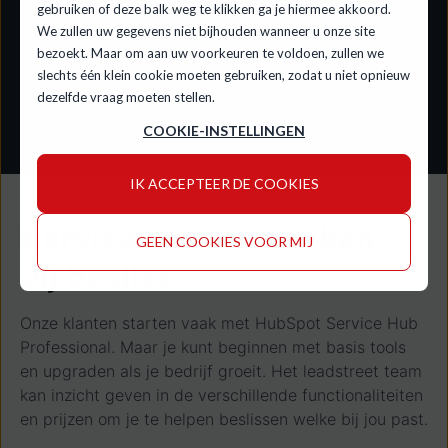
gebruiken of deze balk weg te klikken ga je hiermee akkoord.
rapportages, het opzetten van live chat en
We zullen uw gegevens niet bijhouden wanneer u onze site
meer. Samen zorgen we voor betere
bezoekt. Maar om aan uw voorkeuren te voldoen, zullen we
resultaten en groei voor je bedrijf.
slechts één klein cookie moeten gebruiken, zodat u niet opnieuw
dezelfde vraag moeten stellen.
COOKIE-INSTELLINGEN
IK ACCEPTEER DE COOKIES
Service Hub: 4 smaken.
GEEN COOKIES VOOR MIJ
Jij beslist
Onze klanten starten vaak met HubSpot Service Hub
Professional. Maar je kunt beginnen met basis tools
en upgraden als je bedrijf groeit. Het leadstreet team
kan inzicht geven in de verschillende functionaliteiten
en prijzen om je te helpen beslissen welke bij jou past.