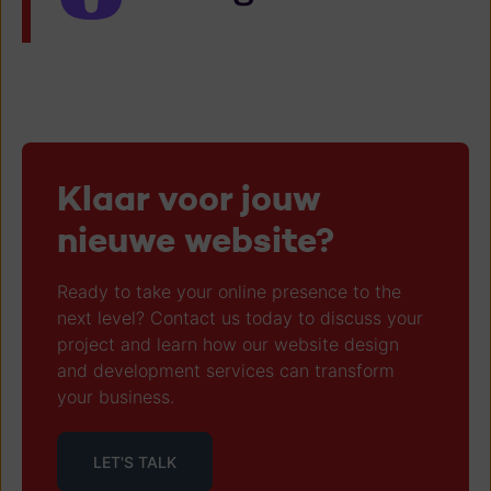
Klaar voor jouw
nieuwe website?
Ready to take your online presence to the
next level? Contact us today to discuss your
project and learn how our website design
and development services can transform
your business.
LET'S TALK