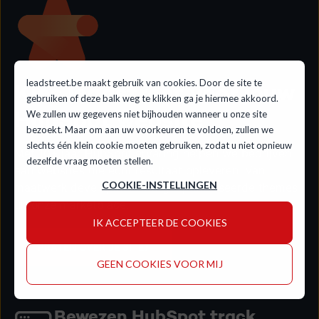
leadstreet.be maakt gebruik van cookies. Door de site te
Kies leadstreet voor jouw
gebruiken of deze balk weg te klikken ga je hiermee akkoord.
HubSpot website
We zullen uw gegevens niet bijhouden wanneer u onze site
bezoekt. Maar om aan uw voorkeuren te voldoen, zullen we
slechts één klein cookie moeten gebruiken, zodat u niet opnieuw
Met 10+ jaar HubSpot ervaring helpen we bedrijven
dezelfde vraag moeten stellen.
aan websites die écht resultaat opleveren. Van
COOKIE-INSTELLINGEN
maatwerk development tot geoptimaliseerde themes
uit onze marketplace.
IK ACCEPTEER DE COOKIES
PRATEN OVER JE SITE?
GEEN COOKIES VOOR MIJ
Bewezen HubSpot track