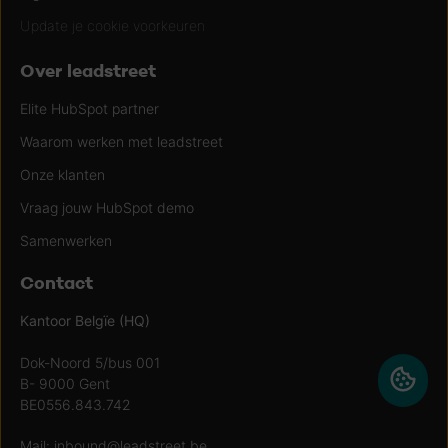
Update je cookie voorkeuren
Over leadstreet
Elite HubSpot partner
Waarom werken met leadstreet
Onze klanten
Vraag jouw HubSpot demo
Samenwerken
Contact
Kantoor Belgïe (HQ)
Dok-Noord 5/bus 001
B- 9000 Gent
BE0556.843.742
Mail:
inbound@leadstreet.be