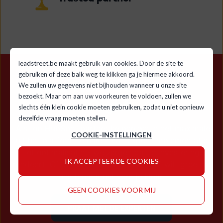
leadstreet.be maakt gebruik van cookies. Door de site te
gebruiken of deze balk weg te klikken ga je hiermee akkoord.
Your HubSpot. Done
We zullen uw gegevens niet bijhouden wanneer u onze site
bezoekt. Maar om aan uw voorkeuren te voldoen, zullen we
Right.
slechts één klein cookie moeten gebruiken, zodat u niet opnieuw
dezelfde vraag moeten stellen.
Als top HubSpot partner helpen we je het maximale
COOKIE-INSTELLINGEN
uit het platform te halen. Van expert implementatie
tot optimalisatie - we zorgen dat je investering
IK ACCEPTEER DE COOKIES
rendeert. Of je nu start met HubSpot of wilt groeien:
ons team staat voor je klaar.
GEEN COOKIES VOOR MIJ
PRAAT MET DE EXPERTEN