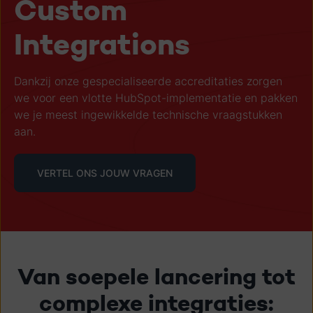
Custom
Integrations
Dankzij onze gespecialiseerde accreditaties zorgen
we voor een vlotte HubSpot-implementatie en pakken
we je meest ingewikkelde technische vraagstukken
aan.
VERTEL ONS JOUW VRAGEN
Van soepele lancering tot
complexe integraties: