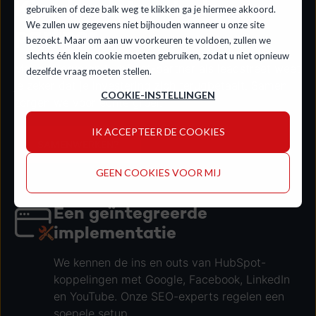
Kies leadstreet als
gebruiken of deze balk weg te klikken ga je hiermee akkoord.
We zullen uw gegevens niet bijhouden wanneer u onze site
partner
bezoekt. Maar om aan uw voorkeuren te voldoen, zullen we
slechts één klein cookie moeten gebruiken, zodat u niet opnieuw
Met een ervaren HubSpot-partner als leadstreet weet
dezelfde vraag moeten stellen.
je zeker dat je investering zich terugbetaalt. Samen
COOKIE-INSTELLINGEN
zorgen we voor échte groei.
IK ACCEPTEER DE COOKIES
SAMENWERKEN?
GEEN COOKIES VOOR MIJ
Een geïntegreerde
implementatie
We kennen de ins en outs van HubSpot-
koppelingen met Google, Facebook, LinkedIn
en YouTube. Onze SEO-experts regelen een
soepele setup.