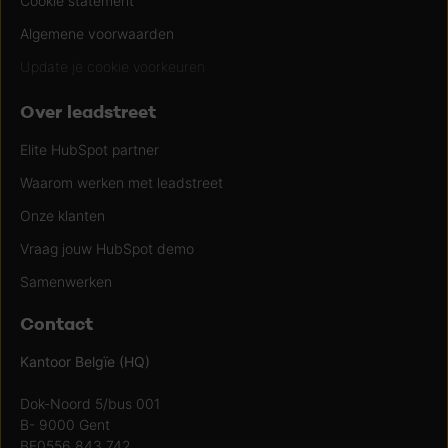
Cookie statement
Algemene voorwaarden
Update je cookie voorkeuren
Over leadstreet
Elite HubSpot partner
Waarom werken met leadstreet
Onze klanten
Vraag jouw HubSpot demo
Samenwerken
Contact
Kantoor Belgïe (HQ)
Dok-Noord 5/bus 001
B- 9000 Gent
BE0556.843.742