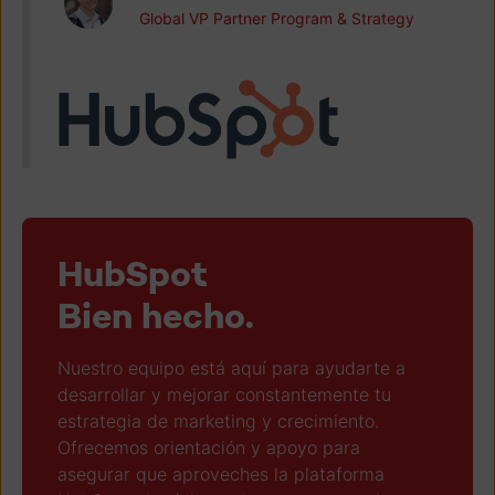
Global VP Partner Program & Strategy
HubSpot
Bien hecho.
Nuestro equipo está aquí para ayudarte a
desarrollar y mejorar constantemente tu
estrategia de marketing y crecimiento.
Ofrecemos orientación y apoyo para
asegurar que aproveches la plataforma