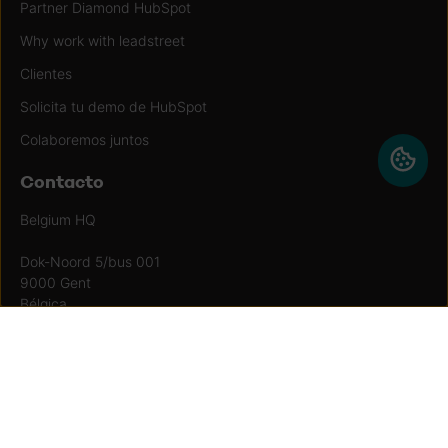
Partner Diamond HubSpot
Why work with leadstreet
Clientes
Solicita tu demo de HubSpot
Colaboremos juntos
Contacto
Belgium HQ
Dok-Noord 5/bus 001
9000 Gent
Bélgica
BE0556.843.742
Mail:
inbound@leadstreet.be