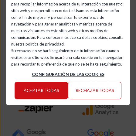
para recopilar información acerca de tu interacción con nuestro
sitio web y nos permite recordarte. Usamos esta información
Mejores resultados
con el fin de mejorar y personalizar tu experiencia de
navegación y para generar analíticas y métricas acerca de
requieren trabajo en
nuestros visitantes en este sitio web y otros medios de
comunicación. Para conocer más acerca de las cookies, consulta
equipo
nuestra política de privacidad.
Si rechazas, no se hará seguimiento de tu información cuando
Combinamos HubSpot con las mejores herramientas
visites este sitio web. Se usará una sola cookie en tu navegador
para impulsar tu éxito digital.
para recordar tu preferencia de que no se te haga seguimiento.
CONFIGURACIÓN DE LAS COOKIES
ACEPTAR TODAS
RECHAZAR TODAS