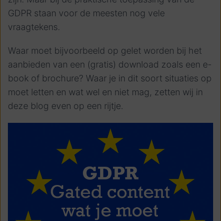
GDPR staan voor de meesten nog vele
vraagtekens.
Waar moet bijvoorbeeld op gelet worden bij het
aanbieden van een (gratis) download zoals een e-
book of brochure? Waar je in dit soort situaties op
moet letten en wat wel en niet mag, zetten wij in
deze blog even op een rijtje.