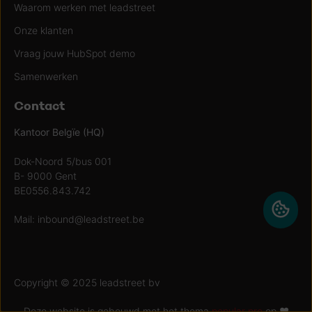
Waarom werken met leadstreet
Onze klanten
Vraag jouw HubSpot demo
Samenwerken
Contact
Kantoor Belgïe (HQ)
Dok-Noord 5/bus 001
B- 9000 Gent
BE0556.843.742
Mail:
inbound@leadstreet.be
Copyright © 2025 leadstreet bv
Deze website is gebouwd met het thema
popular pro
op ♥