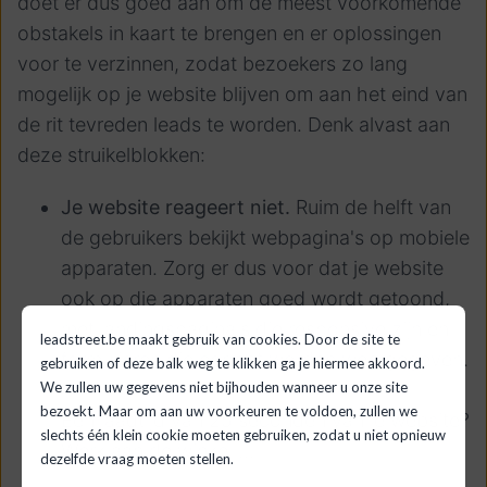
doet er dus goed aan om de meest voorkomende
obstakels in kaart te brengen en er oplossingen
voor te verzinnen, zodat bezoekers zo lang
mogelijk op je website blijven om aan het eind van
de rit tevreden leads te worden. Denk alvast aan
deze struikelblokken:
Je website reageert niet.
Ruim de helft van
de gebruikers bekijkt webpagina's op mobiele
apparaten. Zorg er dus voor dat je website
ook op die apparaten goed wordt getoond,
met landingspagina's die responsive zijn en
leadstreet.be maakt gebruik van cookies. Door de site te
formulieren die correct worden weergegeven.
gebruiken of deze balk weg te klikken ga je hiermee akkoord.
We zullen uw gegevens niet bijhouden wanneer u onze site
bezoekt. Maar om aan uw voorkeuren te voldoen, zullen we
Een laadtijd van 25 seconden van je website?
slechts één klein cookie moeten gebruiken, zodat u niet opnieuw
Werk aan de winkel ...
dezelfde vraag moeten stellen.