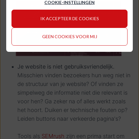
COOKIE-INSTELLINGEN
IK ACCEPTEER DE COOKIES
GEEN COOKIES VOOR MIJ
Je website is niet gebruiksvriendelijk.
Misschien vinden bezoekers hun weg niet in
de structuur van je website? Of vinden ze
simpelweg de informatie niet die relevant is
voor hen? Ga zeker na of alles werkt zoals
het hoort. Duiken er technische fouten op?
Leiden buttons naar verkeerde pagina's?
Tools als
SEMrush
zijn een prima start om