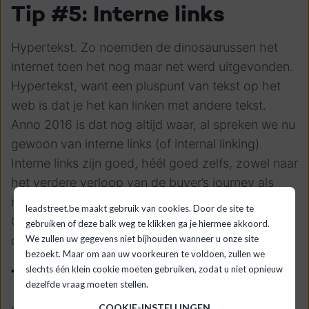
Tip #5: Interne links
Hypertekst. Zo noemden de dinosaurussen het
internet toen het nog maar net werd uitgevonden.
Hypertekst, want een pluspunt van tekst op het
web is dat je het kan linken met andere tekst.
Anno 2016 is dat nog altijd waar, al spreken we nu
gewoon van interne links (of internal linking).
Interne links zijn goed, héél goed zelfs, zowel naar
het verdere verloop van de buyer’s journey als
naar het engagement van bezoekers en SEO. Als
leadstreet.be maakt gebruik van cookies. Door de site te
Google houdt van interne links, dan moet jij dat
gebruiken of deze balk weg te klikken ga je hiermee akkoord.
ook doen.
We zullen uw gegevens niet bijhouden wanneer u onze site
bezoekt. Maar om aan uw voorkeuren te voldoen, zullen we
Tip #6: Beelden werken
slechts één klein cookie moeten gebruiken, zodat u niet opnieuw
dezelfde vraag moeten stellen.
COOKIE-INSTELLINGEN