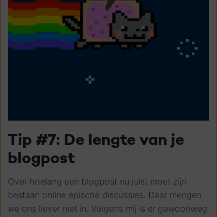
Tip #7: De lengte van je
blogpost
Over hoelang een blogpost nu juist moet zijn
bestaan online epische discussies. Daar mengen
we ons liever niet in. Volgens mij is er gewoonweg