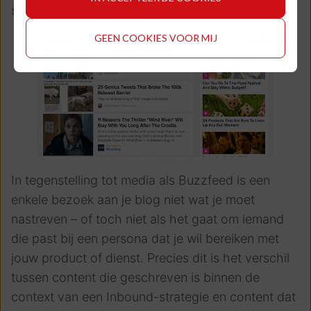
stopt het verhaal daar. En dit is niet wat je wil.
GEEN COOKIES VOOR MIJ
In tegenstelling tot media als Buzzfeed is een
enkele bezoek aan je blog niet wat je moet
nastreven – of toch niet als het gaat om iemand
die past bij een persona dat je wil bereiken met
jouw product of dienst.
Precies dit is het verschil
tussen content die geschreven is binnen de
context van een Inbound-strategie en content dat