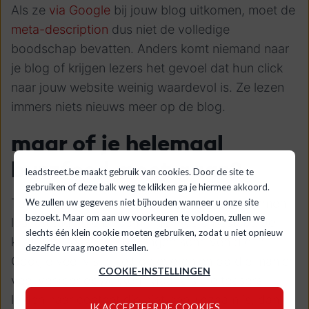
Als ze
via Google
bij jouw blog uitkomen, moet de
meta-description
dus niet de volledige
boodschap bevatten. Anders komt niemand naar
je blog of krijgen lezers het gevoel dat hun click
naar jouw website weinig waardevol is. Ze lezen
immers niets nieuws meer
op de blog
.
maar of je helemaal
buzzfeed moet gaan?
leadstreet.be maakt gebruik van cookies. Door de site te
gebruiken of deze balk weg te klikken ga je hiermee akkoord.
Tegelijkertijd moet je oppassen voor de ‘remmen
We zullen uw gegevens niet bijhouden wanneer u onze site
bezoekt. Maar om aan uw voorkeuren te voldoen, zullen we
los’-attitude die bij sommige media bestaat. Je
slechts één klein cookie moeten gebruiken, zodat u niet opnieuw
kunt heel teasend inleidingen schrijven die in
dezelfde vraag moeten stellen.
Google veel visibiliteit opleveren en op die manier
COOKIE-INSTELLINGEN
veel verkeer opwekken. Maar als die teasers
leiden naar content die niet behulpzaam is, dan
IK ACCEPTEER DE COOKIES