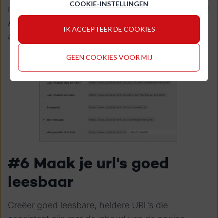
COOKIE-INSTELLINGEN
redirects als je gaat rommelen in de URL-structuur!
Als je 404-fouten krijgt, werkt je aanpassing
IK ACCEPTEER DE COOKIES
averechts.
GEEN COOKIES VOOR MIJ
#6 Maak je url's goed
leesbaar
Creëer goed leesbare, heldere URL’s die