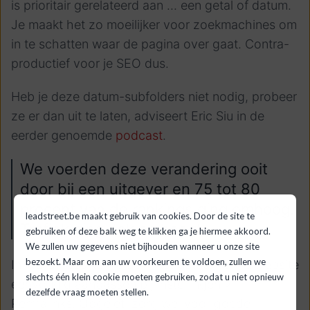
is prioritair gerelateerd aan ... een getal of datum.
Je maakt het zo moeilijker voor zoekmachines om
in te schatten waar de pagina over gaat. Contra-
productief voor je SEO dus.
Heb je deze datum-subfolders niet nodig, probeer
ze er dan uit te laten, adviseert Eric Siu in de
eerder genoemde
podcast
.
We voerden deze verandering ooit
door bij een uitgever en 75 tot 80
procent van de rankings ging omhoog.
leadstreet.be maakt gebruik van cookies. Door de site te
Trafiek ging ook omhoog!
gebruiken of deze balk weg te klikken ga je hiermee akkoord.
We zullen uw gegevens niet bijhouden wanneer u onze site
bezoekt. Maar om aan uw voorkeuren te voldoen, zullen we
In WordPress kun je de linkstructuur van je website
slechts één klein cookie moeten gebruiken, zodat u niet opnieuw
eenvoudig aanpassen bij Instellingen >
dezelfde vraag moeten stellen.
Permalinks. Opgelet: zorg wel voor goede