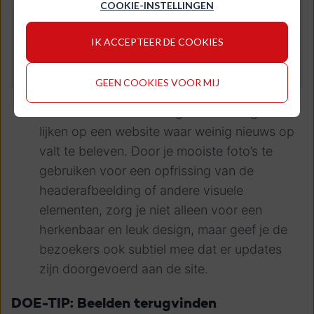
COOKIE-INSTELLINGEN
IK ACCEPTEER DE COOKIES
GEEN COOKIES VOOR MIJ
Een website zonder blog kan al snel gaan
lijken op een website waar weinig nieuws op
valt te beleven. Door je mooiste foto’s te
gebruiken voor een opfrissing van de
headerafbeelding of andere visuele
elementen, zorg je niet alleen voor een
herkenbaar en leuk design, maar geef je de
bezoekers ook subtiel mee dat er updates
zijn doorgevoerd aan de site.
DOE-TIP: Beelden terugvinden