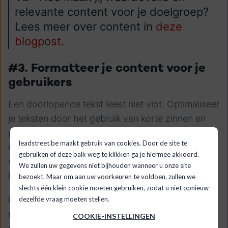
relevante content voor je doelgroep?
Lees meer over content in
deze
blogpost
.
#3. Formatteer je content voor je
gebruikers
Een doorlopende tekst leest niet vlot. Optimaliseer
je teksten door het gebruik van korte zinnen en
paragrafen. Vergroot je fonts voor de subtitels,
leadstreet.be maakt gebruik van cookies. Door de site te
maak gebruik van lijstjes of werk met beelden en
gebruiken of deze balk weg te klikken ga je hiermee akkoord.
witruimtes. Zet trefwoorden in het vet en italic, en
We zullen uw gegevens niet bijhouden wanneer u onze site
link naar onderliggende pagina’s.
bezoekt. Maar om aan uw voorkeuren te voldoen, zullen we
slechts één klein cookie moeten gebruiken, zodat u niet opnieuw
Ook beelden en grafieken zijn een uitstekende
dezelfde vraag moeten stellen.
manier om je tekst te begeleiden, terwijl quotes of
COOKIE-INSTELLINGEN