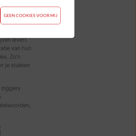
 emoties die
GEEN COOKIES VOOR MIJ
e wil worden.
sche
jven levert.
atie van hun
es. Zo’n
r je stukken
n
triggers
e
eutelwoorden,
j