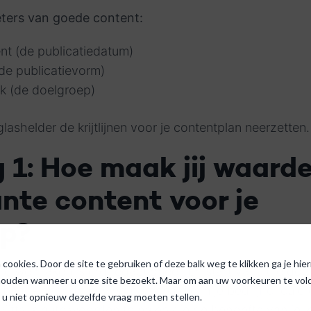
eters van goede content:
nt (de publicatiedatum)
(de publicatievorm)
ek (de doelgroep)
lashelder de krijtlijnen voor je contentplan neerzetten.
 1: Hoe maak jij waarde
ante content voor je
ep?
cookies. Door de site te gebruiken of deze balk weg te klikken ga je hi
ie we maken is erg redactioneel, en start vanuit je doel
houden wanneer u onze site bezoekt. Maar om aan uw voorkeuren te voldo
ikbaar - naar de
buying persona
die in je bedrijf circule
 u niet opnieuw dezelfde vraag moeten stellen.
vijftal sleutelwoorden te halen die de behoefte van je 