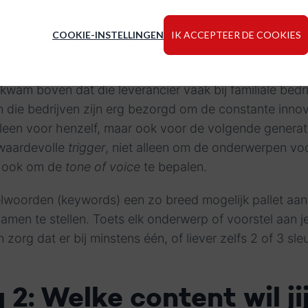
t niet om specifieke onderwerpen, wel om triggers of
COOKIE-INSTELLINGEN
IK ACCEPTEER DE COOKIES
 jouw verhalen wil lezen, en - ultiem - ook klant bij j
 een oefening voor een leverancier van hoogtechnologi
am boven dat die leverancier vaak bij familiale bedri
 die bedrijven zijn erg bezorgd om de constante innov
leen voor henzelf, maar ook voor de volgende generati
 waardevolle
trigger
, niet alleen om de onderwerpen voo
r ook om de
tone of voice
te bepalen.
elwoorden (keywords) een zo breed mogelijk pallet aa
samen te stellen. Toets elk onderwerp of voorstel aan j
 zorg dat er bij minstens één, of liever zelfs 2 of 3 sl
2: Welke content wil ji