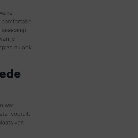
welke
f comfortabel
t, Basecamp
van je
tplan nu ook
oede
n wat
ter vooruit.
 plaats van