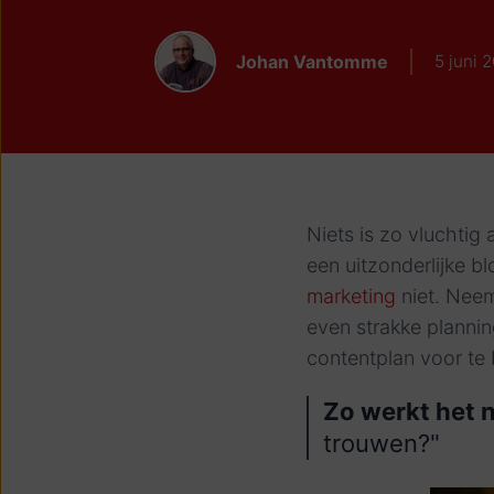
Johan Vantomme
5 juni 
Niets is zo vluchtig 
een uitzonderlijke b
marketing
niet. Neem
even strakke plannin
contentplan voor te 
Zo werkt het n
trouwen?"