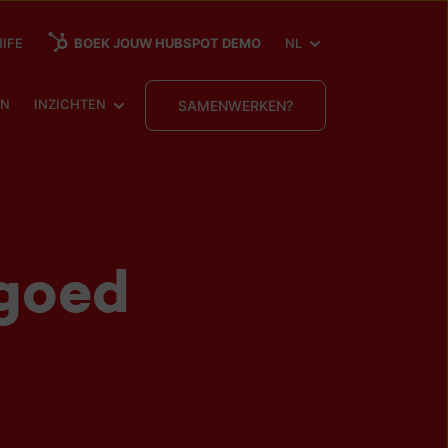
SHOW SUBMENU FOR
IFE
BOEK JOUW HUBSPOT DEMO
NL
ENU FOR
SHOW SUBMENU FOR
EN
INZICHTEN
SAMENWERKEN?
goed