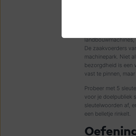
samenvatten. Dat gaa
bepalen waarom lezers
Een voorbeeld
. Bij
landbouwmachines, kw
De zaakvoerders van
machinepark. Niet al
bezorgdheid is een
vast te pinnen, maa
Probeer met 5 sleut
voor je doelpubliek 
sleutelwoorden af, en
een belletje rinkelt.
Oefening 