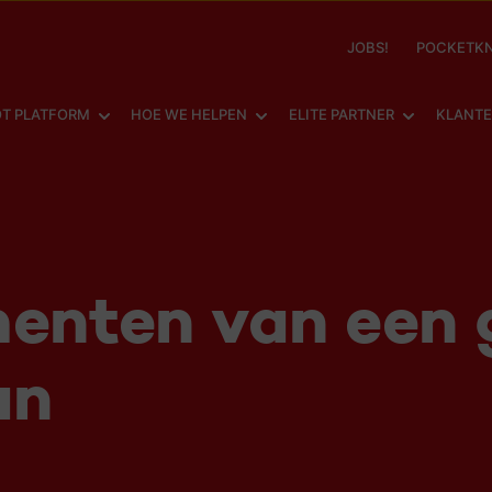
JOBS!
POCKETKN
SHOW SUBMENU FOR
SHOW SUBMENU FOR
SHOW SUBM
T PLATFORM
HOE WE HELPEN
ELITE PARTNER
KLANT
enten van een 
an