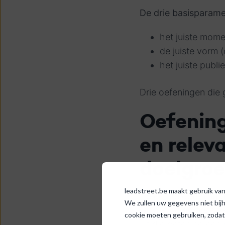
De drie basisparam
het juiste mome
de juiste vorm 
het juiste publi
Drie oefeningen die g
Oefening
en relev
doelgro
leadstreet.be maakt gebruik van 
De eerste oefening d
We zullen uw gegevens niet bij
Grijp - indien besch
cookie moeten gebruiken, zodat
uit die oefening een 