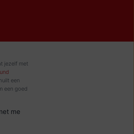
t jezelf met
ound
uilt een
om een goed
 met me