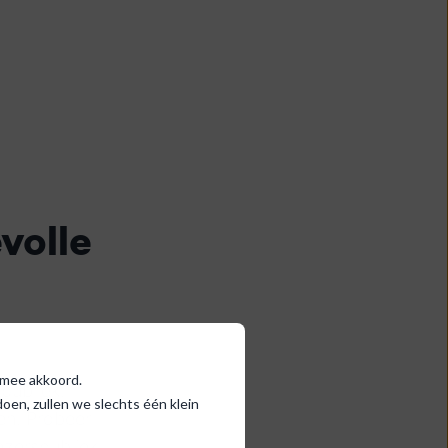
volle
ermee akkoord.
publiek.
en, zullen we slechts één klein
ren. Probeer
lezerspubliek