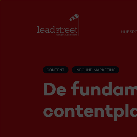
HUBSPO
CONTENT
INBOUND MARKETING
De fundam
contentpl