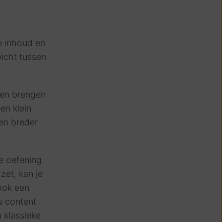
e inhoud en
icht tussen
alen brengen
en klein
een breder
e oefening
zet, kan je
 ook een
s content
n klassieke