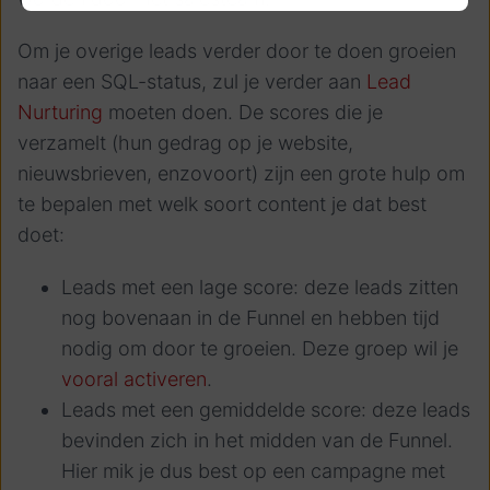
Om je overige leads verder door te doen groeien
naar een SQL-status, zul je verder aan
Lead
Nurturing
moeten doen. De scores die je
verzamelt (hun gedrag op je website,
nieuwsbrieven, enzovoort) zijn een grote hulp om
te bepalen met welk soort content je dat best
doet:
Leads met een lage score: deze leads zitten
nog bovenaan in de Funnel en hebben tijd
nodig om door te groeien. Deze groep wil je
vooral activeren
.
Leads met een gemiddelde score
: deze leads
bevinden zich in het midden van de Funnel.
Hier mik je dus best op een campagne met