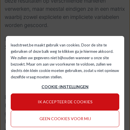
deze resultaten op verschillende manieren
verwerken, maar meestal eindigen ze in een matrix
waarbij zowel expliciete en impliciete variabelen
worden gescoord.
In
onze favoriete tool HubSpot
ziet de Lead
leadstreet.be maakt gebruik van cookies. Door de site te
Scoring er bijvoorbeeld zo uit:
gebruiken of deze balk weg te klikken ga je hiermee akkoord.
We zullen uw gegevens niet bijhouden wanneer u onze site
bezoekt. Maar om aan uw voorkeuren te voldoen, zullen we
slechts één klein cookie moeten gebruiken, zodat u niet opnieuw
dezelfde vraag moeten stellen.
COOKIE-INSTELLINGEN
Leads die je vooropgestelde target laten noteren
IK ACCEPTEER DE COOKIES
(in ons voorbeeld: 100 punten), kunnen
geklasseerd worden als Sales Qualified Leads
GEEN COOKIES VOOR MIJ
(SQL). Deze groep is klaar om benaderd te
worden door het salesteam.