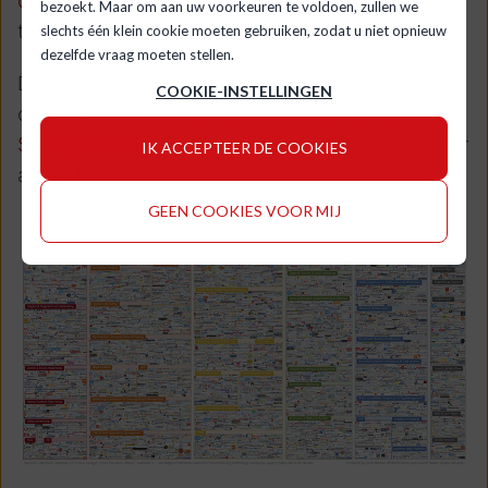
chiefmartec,
waar hij schrijft over de raakvlakken
bezoekt. Maar om aan uw voorkeuren te voldoen, zullen we
tussen marketing, technologie en management.
slechts één klein cookie moeten gebruiken, zodat u niet opnieuw
dezelfde vraag moeten stellen.
De kans is groot dat jij 'm kent van volgend
COOKIE-INSTELLINGEN
overzicht, de
Marketing Technology Landscape
Supergraphic
. Scott is de man die dit lijstje elk jaar
IK ACCEPTEER DE COOKIES
aanvult:
GEEN COOKIES VOOR MIJ