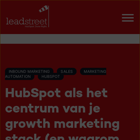
INBOUND MARKETING
SALES
MARKETING
AUTOMATION
HUBSPOT
HubSpot als het
centrum van je
growth marketing
stack (en waarom