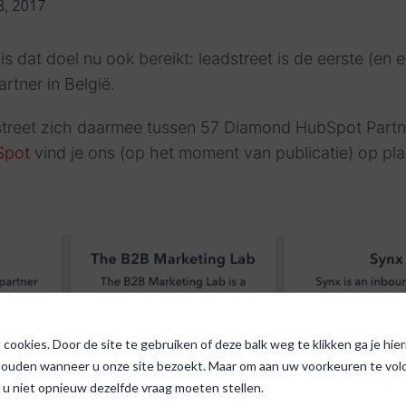
is dat doel nu ook bereikt: leadstreet is de eerste (en 
tner in België.
dstreet zich daarmee tussen 57 Diamond HubSpot Partn
Spot
vind je ons (op het moment van publicatie) op pla
cookies. Door de site te gebruiken of deze balk weg te klikken ga je hi
houden wanneer u onze site bezoekt. Maar om aan uw voorkeuren te voldo
 u niet opnieuw dezelfde vraag moeten stellen.