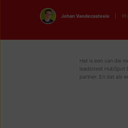
Johan Vandecasteele
16 
Het is een van die m
leadstreet HubSpot 
partner. En dat als e