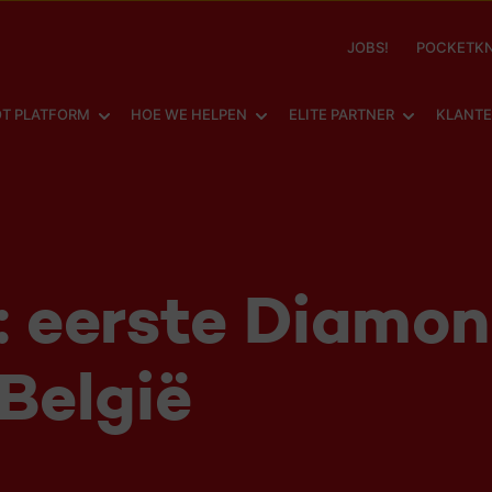
JOBS!
POCKETKN
SHOW SUBMENU FOR
SHOW SUBMENU FOR
SHOW SUBM
T PLATFORM
HOE WE HELPEN
ELITE PARTNER
KLANT
t: eerste Diamo
 België