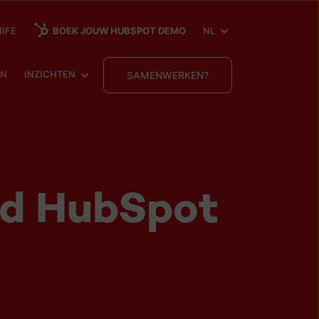
SHOW SUBMENU FOR
IFE
BOEK JOUW HUBSPOT DEMO
NL
ENU FOR
SHOW SUBMENU FOR
EN
INZICHTEN
SAMENWERKEN?
nd HubSpot