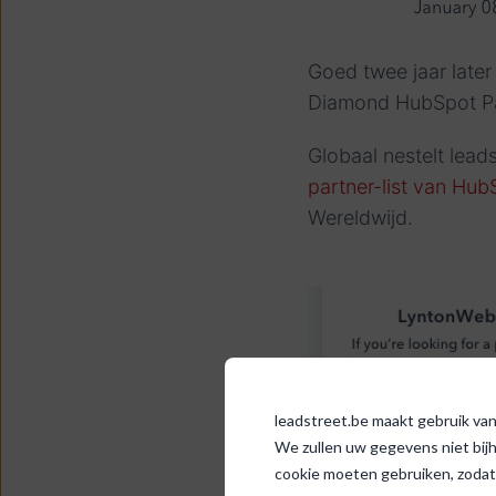
Goed twee jaar later 
Diamond HubSpot Par
Globaal nestelt lea
partner-list van Hub
Wereldwijd.
leadstreet.be maakt gebruik van 
We zullen uw gegevens niet bij
cookie moeten gebruiken, zodat