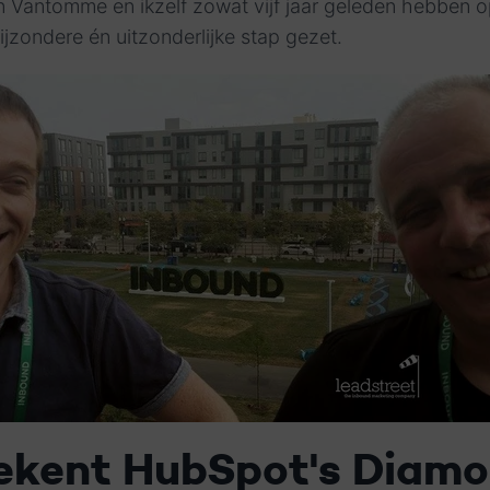
n Vantomme en ikzelf zowat vijf jaar geleden hebben o
ijzondere én uitzonderlijke stap gezet.
ekent HubSpot's Diam