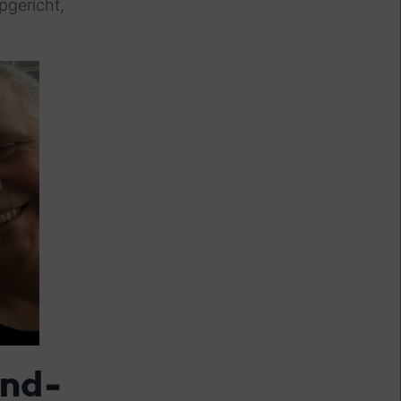
pgericht,
ond-