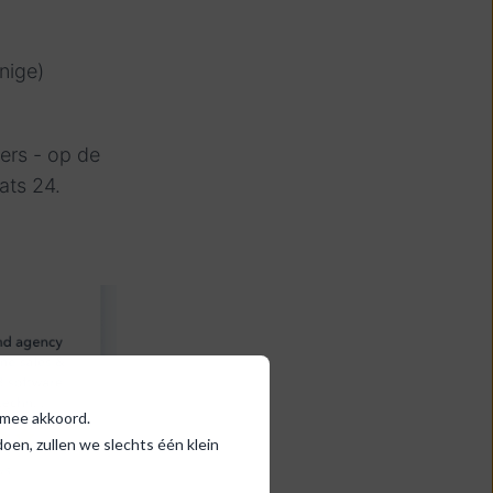
enige)
ers - op de
ats 24.
ermee akkoord.
en, zullen we slechts één klein