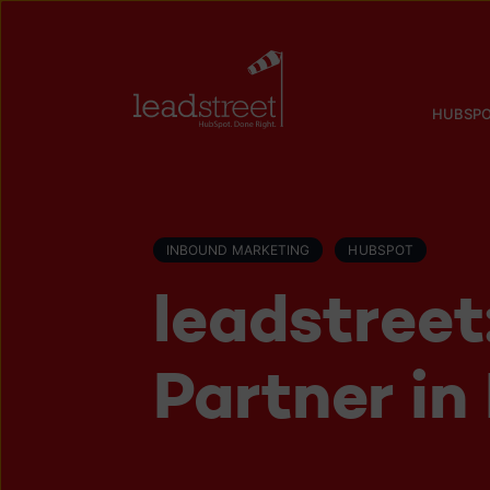
HUBSPO
INBOUND MARKETING
HUBSPOT
leadstree
Partner in