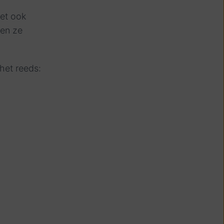
oet ook
len ze
 het reeds: