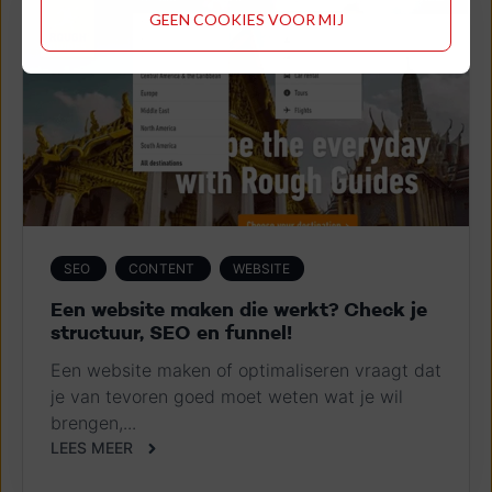
GEEN COOKIES VOOR MIJ
SEO
CONTENT
WEBSITE
Een website maken die werkt? Check je
structuur, SEO en funnel!
Een website maken of optimaliseren vraagt dat
je van tevoren goed moet weten wat je wil
brengen,...
LEES MEER