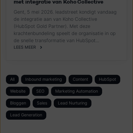
met​ integratie​ van​ Koho Collective
Gent, 5 mei 2026. leadstreet kondigt vandaag
de integratie aan van Koho Collective
(HubSpot Gold Partner). Met deze
krachtenbundeling speelt de organisatie in op
de snelle transformatie van HubSpot...
LEES MEER
All
Inbound marketing
Content
HubSpot
Website
SEO
Marketing Automation
Bloggen
Sales
Lead Nurturing
Lead Generation