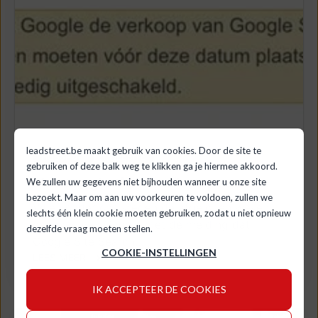
leadstreet.be maakt gebruik van cookies. Door de site te
HUBSPOT
WEBSITE
gebruiken of deze balk weg te klikken ga je hiermee akkoord.
Shit. Google Site Search stopt er mee.
We zullen uw gegevens niet bijhouden wanneer u onze site
bezoekt. Maar om aan uw voorkeuren te voldoen, zullen we
Velen onder ons kregen de afgelopen weken
slechts één klein cookie moeten gebruiken, zodat u niet opnieuw
een mail van Google met de melding dat
dezelfde vraag moeten stellen.
Google Site Search...
COOKIE-INSTELLINGEN
LEES MEER
IK ACCEPTEER DE COOKIES