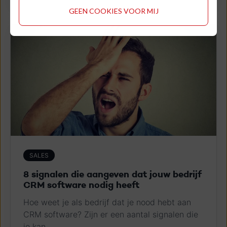
GEEN COOKIES VOOR MIJ
SALES
8 signalen die aangeven dat jouw bedrijf
CRM software nodig heeft
Hoe weet je als bedrijf dat je nood hebt aan
CRM software? Zijn er een aantal signalen die
je kan...