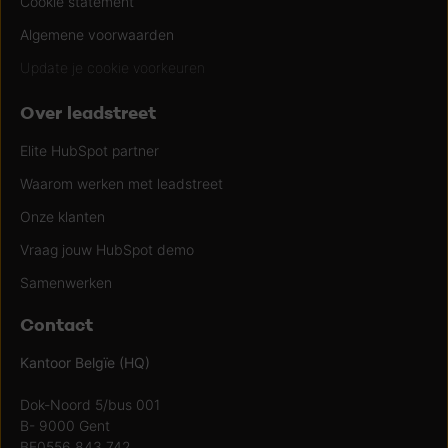
Cookie statement
Algemene voorwaarden
Update je cookie voorkeuren
Over leadstreet
Elite HubSpot partner
Waarom werken met leadstreet
Onze klanten
Vraag jouw HubSpot demo
Samenwerken
Contact
Kantoor Belgïe (HQ)
Dok-Noord 5/bus 001
B- 9000 Gent
BE0556.843.742