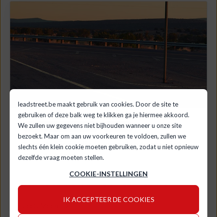
leadstreet.be maakt gebruik van cookies. Door de site te
gebruiken of deze balk weg te klikken ga je hiermee akkoord.
We zullen uw gegevens niet bijhouden wanneer u onze site
INBOUND MARKETING
SALES
bezoekt. Maar om aan uw voorkeuren te voldoen, zullen we
7 strategieën die jouw sales team niet
slechts één klein cookie moeten gebruiken, zodat u niet opnieuw
mag negeren
dezelfde vraag moeten stellen.
Cold calling is vandaag zoals verkoop aan de
COOKIE-INSTELLINGEN
deur: je verkoopt er niets meer mee. Als
salesteam zal...
IK ACCEPTEER DE COOKIES
LEES MEER