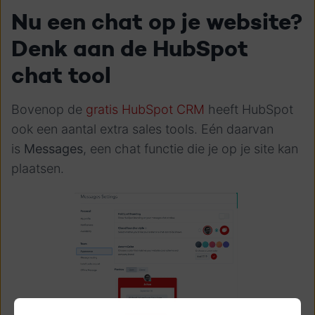
Nu een chat op je website?
Denk aan de HubSpot
chat tool
Bovenop de
gratis HubSpot CRM
heeft HubSpot
ook een aantal extra sales tools. Eén daarvan
is
Messages
, een chat functie die je op je site kan
plaatsen.