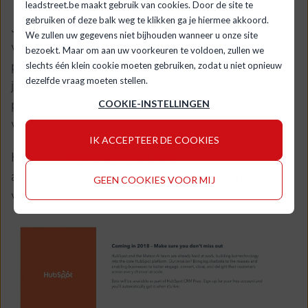
leadstreet.be maakt gebruik van cookies. Door de site te
gebruiken of deze balk weg te klikken ga je hiermee akkoord.
Je kan verschillende chat boxen plannen op
We zullen uw gegevens niet bijhouden wanneer u onze site
verschillende pagina's. Zo kan je op jouw pricing-
bezoekt. Maar om aan uw voorkeuren te voldoen, zullen we
pagina een andere boodschap brengen ("Kan ik
slechts één klein cookie moeten gebruiken, zodat u niet opnieuw
dezelfde vraag moeten stellen.
jou helpen bij het kiezen van het juiste
programma?") dan op je productpagina ("Stel een
COOKIE-INSTELLINGEN
vraag aan een van onze experts").
IK ACCEPTEER DE COOKIES
HubSpot (
onze favoriete tool
) kondigde trouwens
aan dat het
in 2018 een chatbox lanceert
als deel
GEEN COOKIES VOOR MIJ
van de gratis CRM: