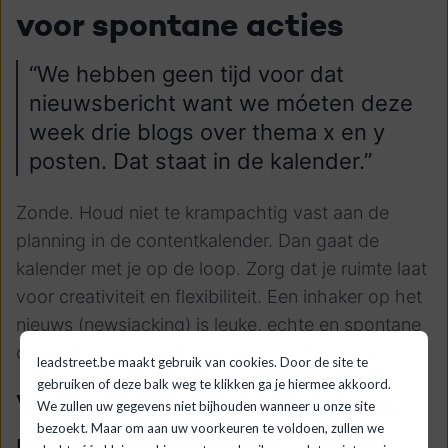
voor spontane acties
“We hebben geen tijd voor dat
nieuwsbericht want we móeten deze
week drie blogs over thema x en y
posten. Dat staat in de kalender.”
Zonde. Houd niet te krampachtig vast aan de
planning in de contentkalender. Dan gaat de
kalender met je op de loop. Zorg dat je ruimte laat
voor creativiteit en flexibiliteit. Een inhaker op het
nieuws (newsjacking) is leuke, echte en spontane
content. Soms is ad hoc gewoon steengoed.
leadstreet.be maakt gebruik van cookies. Door de site te
gebruiken of deze balk weg te klikken ga je hiermee akkoord.
Valkuil #3: “Ja! We gaan
We zullen uw gegevens niet bijhouden wanneer u onze site
bezoekt. Maar om aan uw voorkeuren te voldoen, zullen we
nu iets doen met