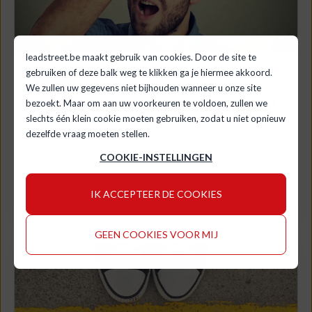
leadstreet.be maakt gebruik van cookies. Door de site te
gebruiken of deze balk weg te klikken ga je hiermee akkoord.
SALES
We zullen uw gegevens niet bijhouden wanneer u onze site
8 signalen die aangeven dat jouw bedrijf
bezoekt. Maar om aan uw voorkeuren te voldoen, zullen we
CRM software nodig heeft
slechts één klein cookie moeten gebruiken, zodat u niet opnieuw
dezelfde vraag moeten stellen.
Hoe weet je als bedrijf dat je nood hebt aan
COOKIE-INSTELLINGEN
CRM software? Zijn er een aantal signalen die
je kan...
LEES MEER
IK ACCEPTEER DE COOKIES
GEEN COOKIES VOOR MIJ