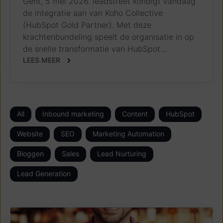
Gent, 5 mei 2026. leadstreet kondigt vandaag
de integratie aan van Koho Collective
(HubSpot Gold Partner). Met deze
krachtenbundeling speelt de organisatie in op
de snelle transformatie van HubSpot...
LEES MEER
All
Inbound marketing
Content
HubSpot
Website
SEO
Marketing Automation
Bloggen
Sales
Lead Nurturing
Lead Generation