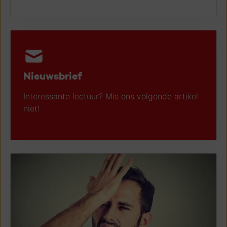
Nieuwsbrief
Interessante lectuur? Mis ons volgende artikel
niet!