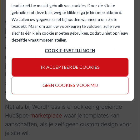
leadstreet.be maakt gebruik van cookies. Door de site te
gebruiken of deze balk weg te klikken ga je hiermee akkoord.
We zullen uw gegevens niet bijhouden wanneer u onze site
Over die plug-ins gesproken: bij WordPress moet
bezoekt. Maar om aan uw voorkeuren te voldoen, zullen we
je meestal een pak (externe) plugins toevoegen.
slechts één klein cookie moeten gebruiken, zodat u niet opnieuw
Voor je formulieren of SEO bijvoorbeeld. Of om
dezelfde vraag moeten stellen.
CDN-functionaliteiten toe te voegen. Het grote
COOKIE-INSTELLINGEN
nadeel van die plugins (en WordPress zelf!) is dat
je die periodiek moet updaten, met mogelijke
IK ACCEPTEER DE COOKIES
issues of conflicten na de update. HubSpot – not
so. Naar stabiliteit en peace of mind een zeer
GEEN COOKIES VOOR MIJ
groot verschil (geloof ons).
Net als bij WordPress is er ook een groeiende
HubSpot-
marketplace
waar je templates kan
aanschaffen, als je zelf geen custom design voor
je site wil.