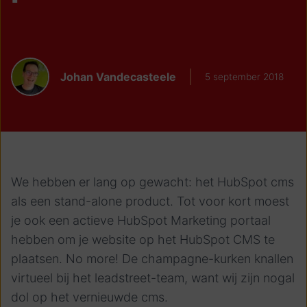
Johan Vandecasteele
5 september 2018
We hebben er lang op gewacht: het HubSpot cms
als een stand-alone product. Tot voor kort moest
je ook een actieve HubSpot Marketing portaal
hebben om je website op het HubSpot CMS te
plaatsen. No more! De champagne-kurken knallen
virtueel bij het leadstreet-team, want wij zijn nogal
dol op het vernieuwde cms.