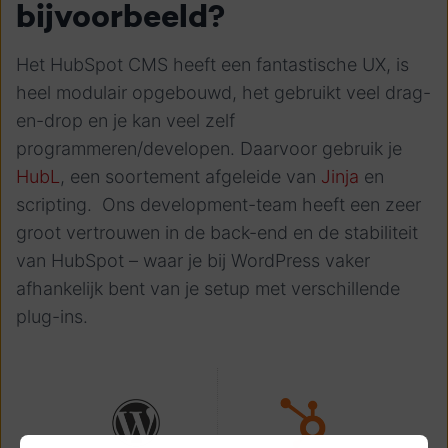
bijvoorbeeld?
Het HubSpot CMS heeft een fantastische UX, is
heel modulair opgebouwd, het gebruikt veel drag-
en-drop en je kan veel zelf
programmeren/developen. Daarvoor gebruik je
HubL
, een soortement afgeleide van
Jinja
en
scripting. Ons development-team heeft een zeer
groot vertrouwen in de back-end en de stabiliteit
van HubSpot – waar je bij WordPress vaker
afhankelijk bent van je setup met verschillende
plug-ins.