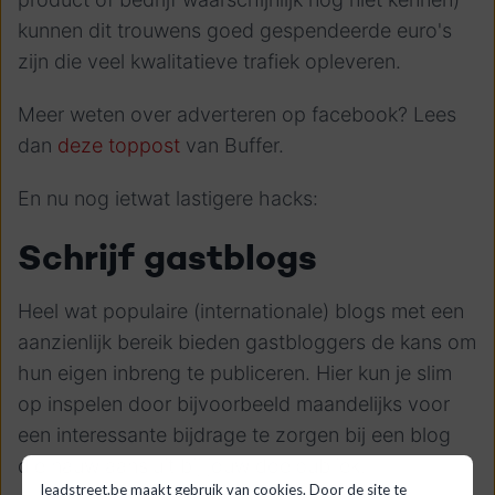
kunnen dit trouwens goed gespendeerde euro's
zijn die veel kwalitatieve trafiek opleveren.
Meer weten over adverteren op facebook? Lees
dan
deze toppost
van Buffer.
En nu nog ietwat lastigere hacks:
Schrijf gastblogs
Heel wat populaire (internationale) blogs met een
aanzienlijk bereik bieden gastbloggers de kans om
hun eigen inbreng te publiceren. Hier kun je slim
op inspelen door bijvoorbeeld maandelijks voor
een interessante bijdrage te zorgen bij een blog
die nauw aansluit bij jouw doelpubliek.
leadstreet.be maakt gebruik van cookies. Door de site te