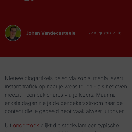
Johan Vandecasteele
22 augustus 2016
Nieuwe blogartikels delen via social media levert
instant trafiek op naar je website, en - als het even
meezit - een pak shares via je lezers. Maar na
enkele dagen zie je de bezoekersstroom naar de
content die je gedeeld hebt vaak alweer uitdoven.
Uit
onderzoek
blijkt die steekvlam een typische