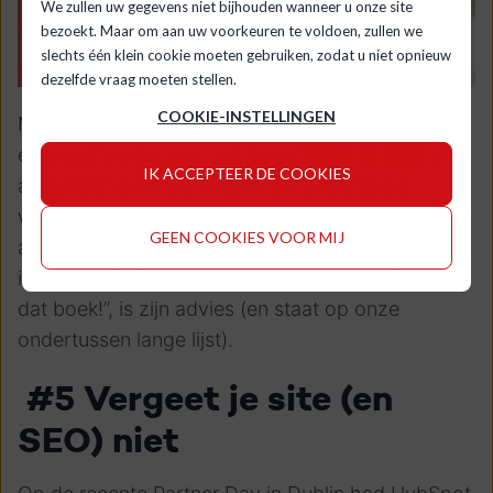
We zullen uw gegevens niet bijhouden wanneer u onze site
bezoekt. Maar om aan uw voorkeuren te voldoen, zullen we
slechts één klein cookie moeten gebruiken, zodat u niet opnieuw
dezelfde vraag moeten stellen.
COOKIE-INSTELLINGEN
Marketing consultant
Albert Jan Huisman
heeft
één leestip voor ons: het boek ‘
Made to stick
’ van
IK ACCEPTEER DE COOKIES
auteurs Chip en Dan Heath. Dit onderzoekt
waarom sommige ideeën blijven hangen terwijl
GEEN COOKIES VOOR MIJ
andere een stille dood sterven. Interessant voor
iedereen die bezig is met contentcreatie. “Lees
dat boek!”, is zijn advies (en staat op onze
ondertussen lange lijst).
#5 Vergeet je site (en
SEO) niet