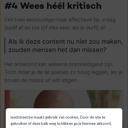
#4 Wees héél kritisch
Een heel eenvoudige maar effectieve tip: vraag
jezelf af en toe (of elke keer, als je durft) af:
Als ik deze content nu níet zou maken,
zouden mensen het dan missen?
Het antwoord kan weleens ontmoedigend zijn.
Toch moet je de lat precies zo hoog leggen, als je
boven de massa uit wilt stijgen.
leadstreet.be maakt gebruik van cookies. Door de site te
gebruiken of deze balk weg te klikken ga je hiermee akkoord.