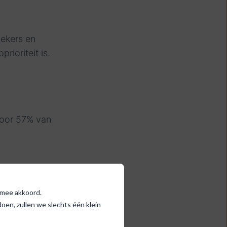
oekers en
rioriteit is.
 voor 57% van
ermee akkoord.
en, zullen we slechts één klein