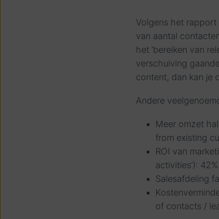
Volgens het rapport
van aantal contacten
het ‘bereiken van rel
verschuiving gaande b
content, dan kan je 
Andere veelgenoemde
Meer omzet hale
from existing c
ROI van marketi
activities’): 42%
Salesafdeling fa
Kostenverminder
of contacts / le