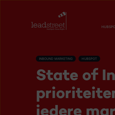
HUBSPO
INBOUND MARKETING
HUBSPOT
State of I
prioriteit
iedere mar