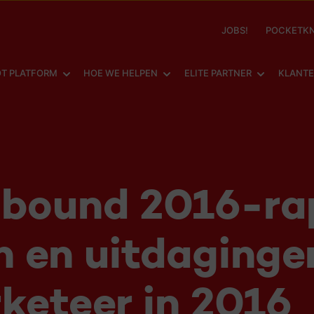
JOBS!
POCKETKN
SHOW SUBMENU FOR
SHOW SUBMENU FOR
SHOW SUBM
T PLATFORM
HOE WE HELPEN
ELITE PARTNER
KLANT
nbound 2016-ra
en en uitdaginge
keteer in 2016