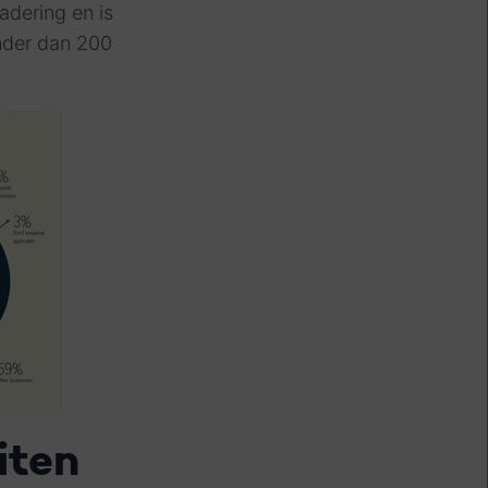
dering en is
nder dan 200
iten