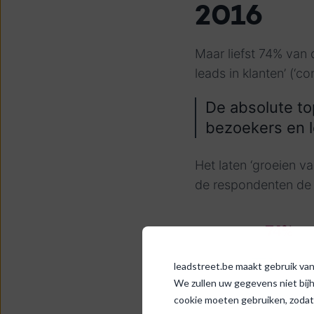
2016
Maar liefst 74% van 
leads in klanten’ (‘c
De absolute top
bezoekers en l
Het laten ‘groeien va
de respondenten de t
leadstreet.be maakt gebruik van 
We zullen uw gegevens niet bij
cookie moeten gebruiken, zodat