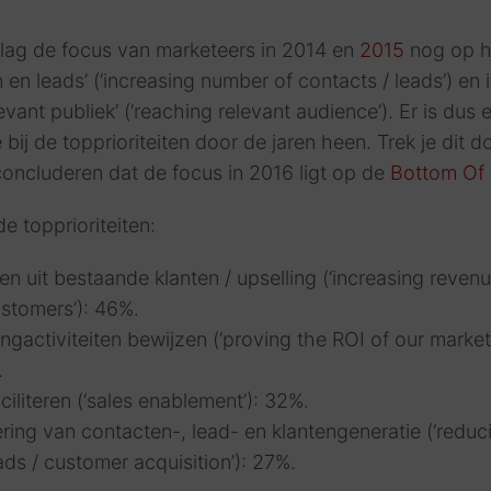
 lag de focus van marketeers in 2014 en
2015
nog op he
 en leads’ (‘increasing number of contacts / leads’) en
evant publiek’ (‘reaching relevant audience’). Er is dus 
ij de topprioriteiten door de jaren heen. Trek je dit d
concluderen dat de focus in 2016 ligt op de
Bottom Of 
 topprioriteiten:
n uit bestaande klanten / upselling (‘increasing reven
ustomers’): 46%.
ngactiviteiten bewijzen (‘proving the ROI of our marke
.
ciliteren (‘sales enablement’): 32%.
ing van contacten-, lead- en klantengeneratie (‘reduc
ads / customer acquisition’): 27%.