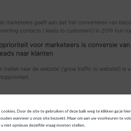
de marketeers geeft aan dat ‘het converteren van bez
onverting contacts / leads to customers’) in 2016 hun topp
prioriteit voor marketeers is conversie van
eads naar klanten
n trafiek naar de website’ (‘grow traffic to website’) is
opprioriteit.
cookies. Door de site te gebruiken of deze balk weg te klikken ga je hi
houden wanneer u onze site bezoekt. Maar om aan uw voorkeuren te voldo
 u niet opnieuw dezelfde vraag moeten stellen.