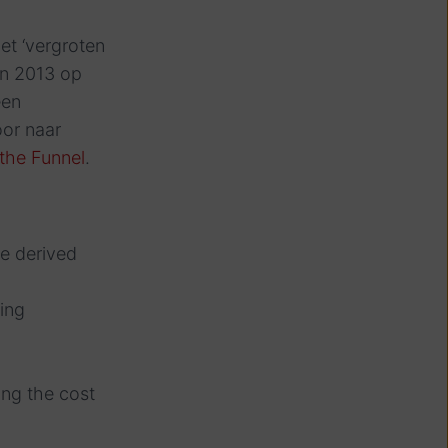
t ‘vergroten
 in 2013 op
een
oor naar
the Funnel
.
ue derived
ting
ing the cost