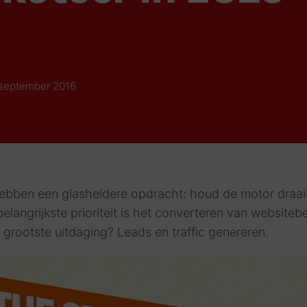
 september 2016
ebben een glasheldere opdracht: houd de motor draa
elangrijkste prioriteit is het converteren van website
n grootste uitdaging? Leads en traffic genereren.