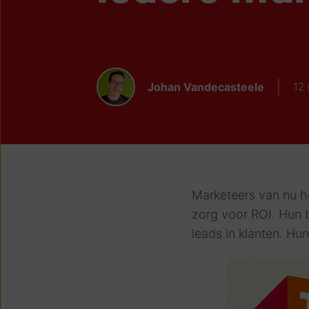
Johan Vandecasteele
12
Marketeers van nu h
zorg voor ROI. Hun b
leads in klanten. Hu