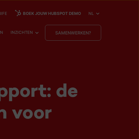
SHOW SUBMENU FOR
IFE
BOEK JOUW HUBSPOT DEMO
NL
ENU FOR
SHOW SUBMENU FOR
EN
INZICHTEN
SAMENWERKEN?
pport: de
n voor