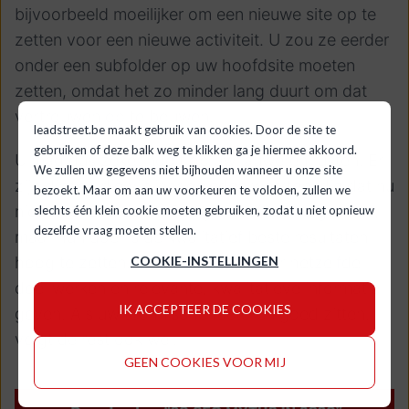
bijvoorbeeld moeilijker om een nieuwe site op te
zetten voor een nieuwe activiteit. U zou ze eerder
onder een subfolder op uw hoofdsite moeten
zetten, omdat het zo minder lang duurt om dat
vertrouwen op te bouwen.
leadstreet.be maakt gebruik van cookies. Door de site te
gebruiken of deze balk weg te klikken ga je hiermee akkoord.
U mag dus zeker nooit op uw lauweren rusten. Er
We zullen uw gegevens niet bijhouden wanneer u onze site
zijn dingen die vijf jaar geleden werkten, die dat nu
bezoekt. Maar om aan uw voorkeuren te voldoen, zullen we
niet meer zou doen. Google heeft een algoritme,
slechts één klein cookie moeten gebruiken, zodat u niet opnieuw
dezelfde vraag moeten stellen.
maar hun doel is de kwalitatief beste resultaten
hoog te zetten. U kan dus best naar hetzelfde
COOKIE-INSTELLINGEN
doel werken en relevante, kwalitatieve informatie
IK ACCEPTEER DE COOKIES
geven. Als uw technische factoren goed zitten,
volgt de rest ook wel.
GEEN COOKIES VOOR MIJ