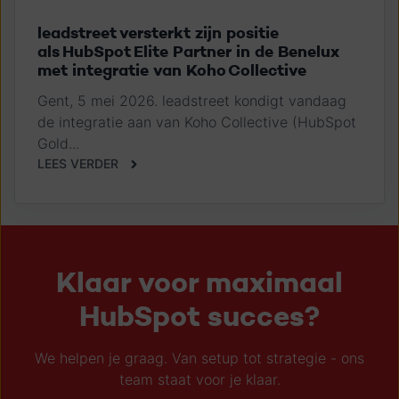
leadstreet v​ersterkt zijn​​ ​positie
als HubSpot Elite Partner in de Benelux ​
met​ integratie​ van​ Koho Collective
Gent, 5 mei 2026. leadstreet kondigt vandaag
de integratie aan van Koho Collective (HubSpot
Gold...
LEES VERDER
Klaar voor maximaal
HubSpot succes?
We helpen je graag. Van setup tot strategie - ons
team staat voor je klaar.