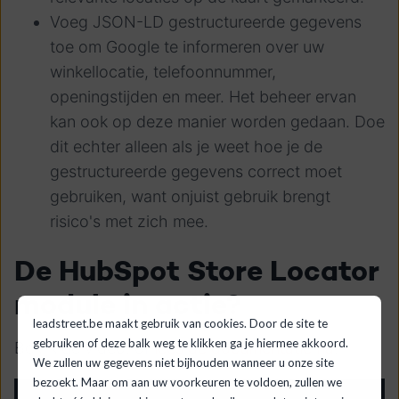
Voeg JSON-LD gestructureerde gegevens
toe om Google te informeren over uw
winkellocatie, telefoonnummer,
openingstijden en meer. Het beheer ervan
kan ook op deze manier worden gedaan. Doe
dit echter alleen als je weet hoe je de
gestructureerde gegevens correct moet
gebruiken, want onjuist gebruik brengt
risico's met zich mee.
De HubSpot Store Locator
module in actie?
leadstreet.be maakt gebruik van cookies. Door de site te
gebruiken of deze balk weg te klikken ga je hiermee akkoord.
Bekijk de video, of
lees de documentatie na
.
We zullen uw gegevens niet bijhouden wanneer u onze site
bezoekt. Maar om aan uw voorkeuren te voldoen, zullen we