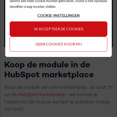
slechts één klein cookie moeten gebruiken, zodat u niet opnieuw
dezelfde vraag moeten stellen.
COOKIE-INSTELLINGEN
IK ACCEPTEER DE COOKIES
GEEN COOKIES VOOR MIJ
Koop de module in de
HubSpot marketplace
Koop de module aan een vriendenprijs. Je vindt 'm
op de
HubSpot marketplace
- we kunnen je
helpen om die in jouw portaal te activeren (vraag
het ons!).