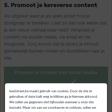
5. Promoot je kersverse content
Als uitgever weet je als geen ander hoe je
doelgroep te bereiken. Laat ze dan ook weten dat
je een nieuw verhaal klaar hebt! Verspreid je
content via sociale media, via email en via
blogposts. Zorg ervoor dat je lezers je inhoud
gemakkelijk kunnen vinden en doorklikken naar je
site.
leadstreet.be maakt gebruik van cookies. Door de site te
gebruiken of deze balk weg te klikken ga je hiermee akkoord.
We zullen uw gegevens niet bijhouden wanneer u onze site
bezoekt. Maar om aan uw voorkeuren te voldoen, zullen we