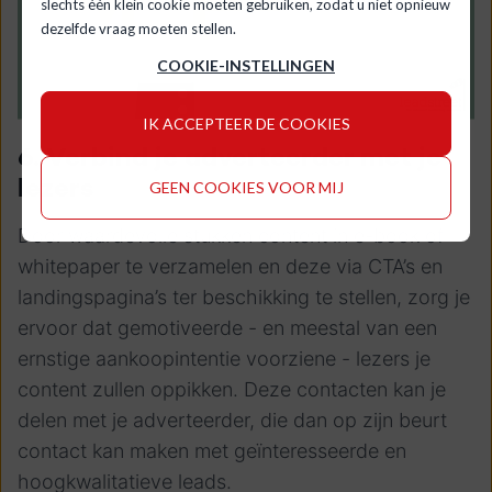
slechts één klein cookie moeten gebruiken, zodat u niet opnieuw
dezelfde vraag moeten stellen.
COOKIE-INSTELLINGEN
IK ACCEPTEER DE COOKIES
6. Verbind je adverteerder met je
lezers
GEEN COOKIES VOOR MIJ
Door waardevolle stukken content in e-book of
whitepaper te verzamelen en deze via CTA’s en
landingspagina’s ter beschikking te stellen, zorg je
ervoor dat gemotiveerde - en meestal van een
ernstige aankoopintentie voorziene - lezers je
content zullen oppikken. Deze contacten kan je
delen met je adverteerder, die dan op zijn beurt
contact kan maken met geïnteresseerde en
hoogkwalitatieve leads.