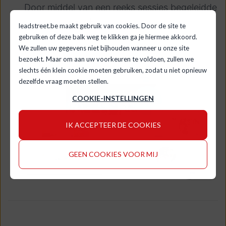
Door middel van een reeks sessies begeleidde
leadstreet FBN België in de verschillende
leadstreet.be maakt gebruik van cookies. Door de site te
tools en aangepaste CRM-setup om deze te
gebruiken of deze balk weg te klikken ga je hiermee akkoord.
We zullen uw gegevens niet bijhouden wanneer u onze site
blijven maximaliseren.
bezoekt. Maar om aan uw voorkeuren te voldoen, zullen we
slechts één klein cookie moeten gebruiken, zodat u niet opnieuw
dezelfde vraag moeten stellen.
COOKIE-INSTELLINGEN
IK ACCEPTEER DE COOKIES
GEEN COOKIES VOOR MIJ