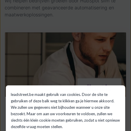
Wij helpen bedrijven groeien door HubSpot slim te
combineren met geavanceerde automatisering en
maatwerkoplossingen.
leadstreet.be maakt gebruik van cookies. Door de site te
gebruiken of deze balk weg te klikken ga je hiermee akkoord.
We zullen uw gegevens niet bijhouden wanneer u onze site
Liantis' digitale transformatie met
bezoekt. Maar om aan uw voorkeuren te voldoen, zullen we
HubSpot
slechts één klein cookie moeten gebruiken, zodat u niet opnieuw
dezelfde vraag moeten stellen.
Liantis werkte samen met leadstreet om de