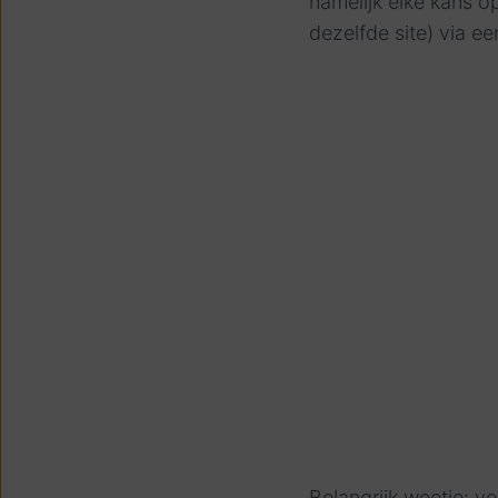
namelijk elke kans o
dezelfde site) via ee
Belangrijk weetje: v