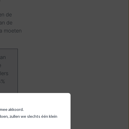
en de
an de
na moeten
van
e
lers
44%
ermee akkoord.
en, zullen we slechts één klein