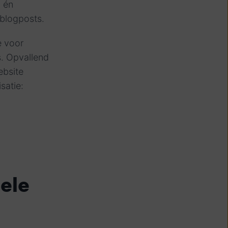
, én
 blogposts.
e voor
s. Opvallend
ebsite
satie:
ele