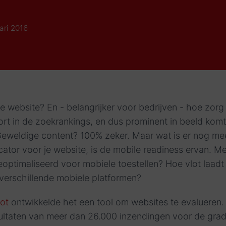
ari 2016
website? En - belangrijker voor bedrijven - hoe zorg 
rt in de zoekrankings, en dus prominent in beeld komt 
 Geweldige content? 100% zeker. Maar wat is er nog me
ator voor je website, is de mobile readiness ervan. M
geoptimaliseerd voor mobiele toestellen? Hoe vlot laadt 
 verschillende mobiele platformen?
ot
ontwikkelde het een tool om websites te evalueren.
ultaten van meer dan 26.000 inzendingen voor de grad