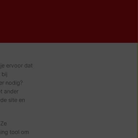
je ervoor dat
bij
er nodig?
et ander
de site en
 Ze
ing tool om