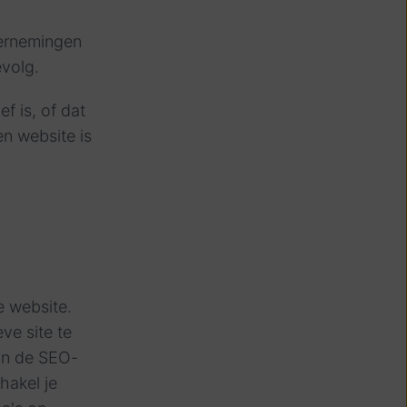
dernemingen
evolg.
f is, of dat
n website is
e website.
ve site te
van de SEO-
hakel je