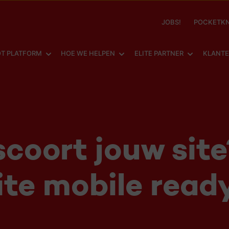
JOBS!
POCKETKN
SHOW SUBMENU FOR
SHOW SUBMENU FOR
SHOW SUBM
T PLATFORM
HOE WE HELPEN
ELITE PARTNER
KLANT
coort jouw site?
ite mobile read