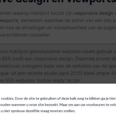
erken waarop HubSpot focust zijn
responsive design
iewports
, elementen waarmee de admin van een site a
en hoe de afmetingen en schaalbaarheid van de pagi
erschillende toestellen.
oor HubSpot geanalyseerde websites maakt gebruik 
n 68% heeft een responsive design. Daarmee scoren d
 onderzoek overigens beter dan de websites van de spe
eague: uit een recente studie (april 2015) bleek amper 
e 500-websites 'mobile ready' te zijn.
cookies. Door de site te gebruiken of deze balk weg te klikken ga je hi
houden wanneer u onze site bezoekt. Maar om aan uw voorkeuren te voldo
 u niet opnieuw dezelfde vraag moeten stellen.