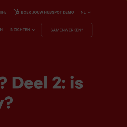
SHOW SUBMENU FOR
IFE
BOEK JOUW HUBSPOT DEMO
NL
ENU FOR
SHOW SUBMENU FOR
EN
INZICHTEN
SAMENWERKEN?
 Deel 2: is
y?