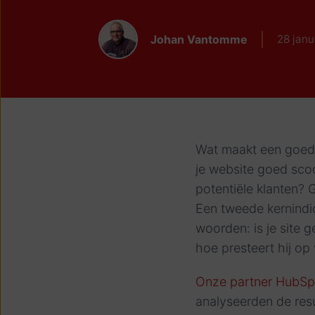
Johan Vantomme
28 janu
Wat maakt een goede 
je website goed scoo
potentiële klanten?
Een tweede kernindic
woorden: is je site 
hoe presteert hij op
Onze partner HubSp
analyseerden de res