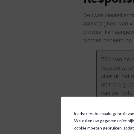
De twee sleutelkenm
aanwezigheid van
v
browser kan aangev
worden beheerd op v
72% van de d
viewports, e
sites uit het
uit the big l
van de Fortun
leadstreet.be maakt gebruik van 
We zullen uw gegevens niet bij
cookie moeten gebruiken, zodat