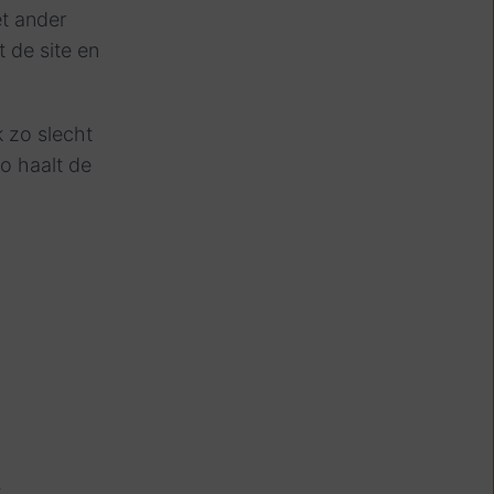
et ander
t de site en
k zo slecht
Zo haalt de
s