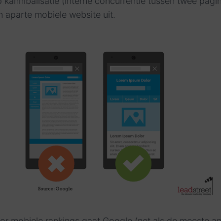
p kannibalisatie (interne concurrentie tussen twee pagi
n aparte mobiele website uit.
oor mobiele rankings gaat Google (net als de meeste a