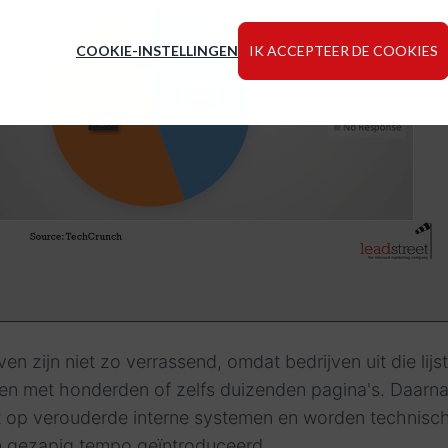
COOKIE-INSTELLINGEN
IK ACCEPTEER DE COOKIES
en zijn niet zo verrassend, omdat bedrijven uit die lijs
n met honderden of zelfs duizenden pagina's. Daarn
t op verouderde interne systemen en worden technisc
n gezapig tempo geïntroduceerd.