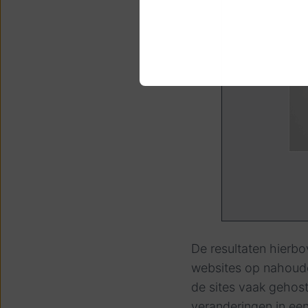
De resultaten hierbov
websites op nahoude
de sites vaak gehos
veranderingen in ee