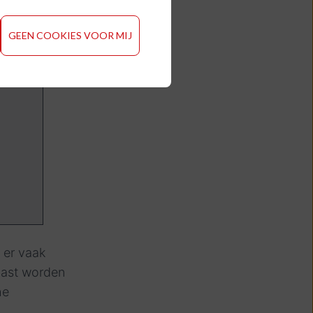
GEEN COOKIES VOOR MIJ
t er vaak
aast worden
he