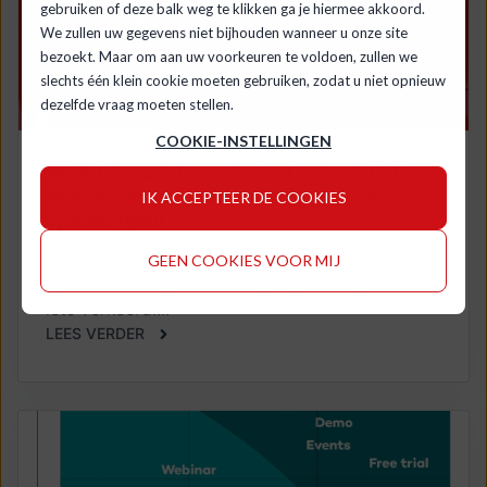
gebruiken of deze balk weg te klikken ga je hiermee akkoord.
We zullen uw gegevens niet bijhouden wanneer u onze site
bezoekt. Maar om aan uw voorkeuren te voldoen, zullen we
slechts één klein cookie moeten gebruiken, zodat u niet opnieuw
dezelfde vraag moeten stellen.
COOKIE-INSTELLINGEN
Werkt jouw inbound-strategie niet? De
tien meest voorkomende fouten én
IK ACCEPTEER DE COOKIES
oplossingen!
Levert jouw inbound-strategie niet de
GEEN COOKIES VOOR MIJ
verhoopte resultaten op? Dan gaat er duidelijk
iets verkeerd....
LEES VERDER