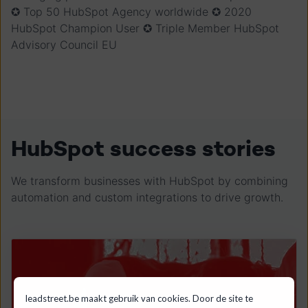
✪ Top 50 HubSpot Agency worldwide ✪ 2020
HubSpot Champion User ✪ Triple Member HubSpot
Advisory Council EU
HubSpot success stories
We transform businesses with HubSpot by combining
automation and custom integrations to drive growth.
leadstreet.be maakt gebruik van cookies. Door de site te