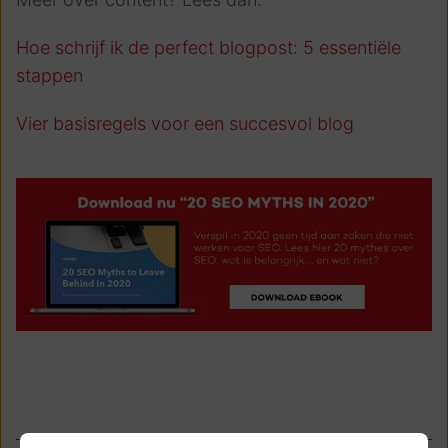
Hoe schrijf ik de perfect blogpost: 5 essentiële
stappen
Vier basisregels voor een succesvol blog