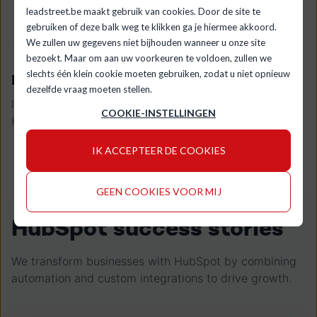
leadstreet.be maakt gebruik van cookies. Door de site te
gebruiken of deze balk weg te klikken ga je hiermee akkoord.
We zullen uw gegevens niet bijhouden wanneer u onze site
bezoekt. Maar om aan uw voorkeuren te voldoen, zullen we
slechts één klein cookie moeten gebruiken, zodat u niet opnieuw
Leadstreet
dezelfde vraag moeten stellen.
leadstreet ✪ Diamond HubSpot Partner ✪ Top 50
COOKIE-INSTELLINGEN
HubSpot Agency worldwide
IK ACCEPTEER DE COOKIES
GEEN COOKIES VOOR MIJ
HubSpot success stories
We transform businesses with HubSpot by combining
automation and custom integrations to drive growth.