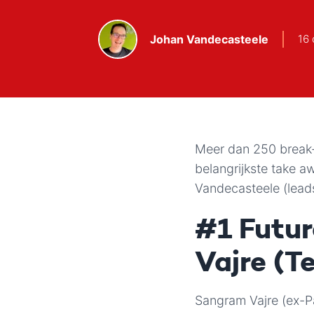
Johan Vandecasteele
16 
Meer dan 250 break-
belangrijkste take 
Vandecasteele (lead
#1 Futur
Vajre (T
Sangram Vajre (ex-P