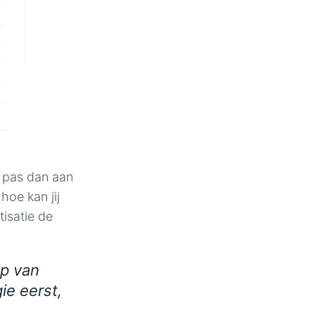
n pas dan aan
hoe kan jij
isatie de
p van
ie eerst,