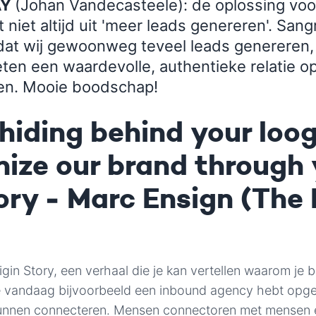
AY
(Johan Vandecasteele):
de oplossing vo
 niet altijd uit 'meer leads genereren'. San
at wij gewoonweg teveel leads genereren,
ten een waardevolle, authentieke relatie op
n. Mooie boodschap!
hiding behind your loo
ize our brand through 
tory - Marc Ensign (The 
gin Story, een verhaal die je kan vertellen waarom je b
 vandaag bijvoorbeeld een inbound agency hebt opger
nnen connecteren. Mensen connectoren met mensen 