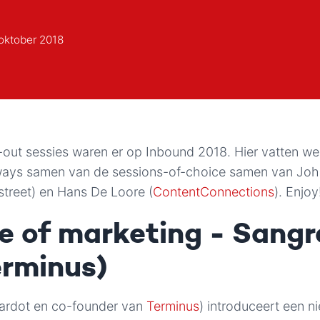
oktober 2018
out sessies waren er op Inbound 2018. Hier vatten we
aways samen van de sessions-of-choice samen van Jo
street) en Hans De Loore (
ContentConnections
). Enjoy
e of marketing - Sang
erminus)
ardot en co-founder van
Terminus
) introduceert een n