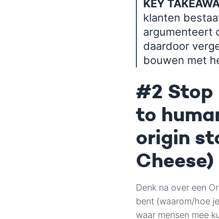
KEY TAKEAW
klanten bestaat
argumenteert d
daardoor verge
bouwen met he
#2 Stop 
to human
origin s
Cheese)
Denk na over een Ori
bent (waarom/hoe je
waar mensen mee ku