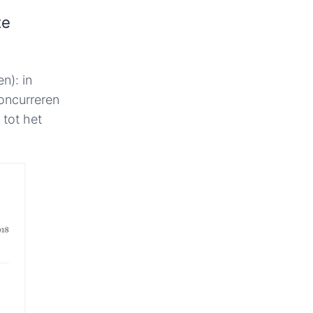
te
n): in
oncurreren
 tot het