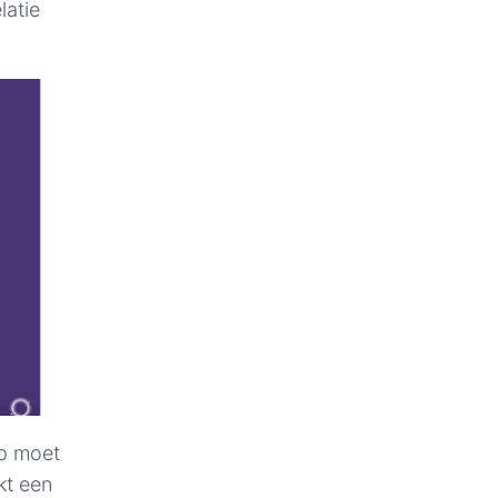
latie
op moet
kt een