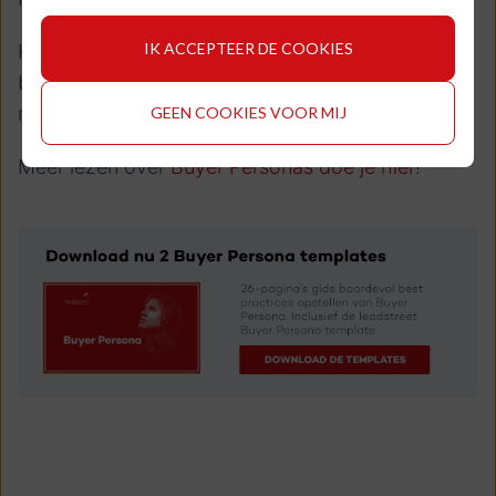
IK ACCEPTEER DE COOKIES
Het uitwerken van dé perfecte Buyer Persona
bestaat niet, als je dat wat gerust stelt. Mik er nét,
maar dan ook nét onder ;-).
GEEN COOKIES VOOR MIJ
Meer lezen over
Buyer Personas doe je hier
!