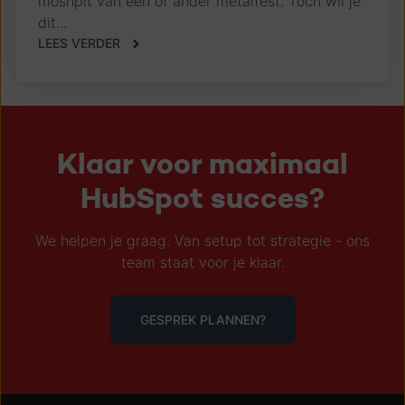
moshpit van een of ander metalfest. Toch wil je
dit...
LEES VERDER
Klaar voor maximaal
HubSpot succes?
We helpen je graag. Van setup tot strategie - ons
team staat voor je klaar.
GESPREK PLANNEN?