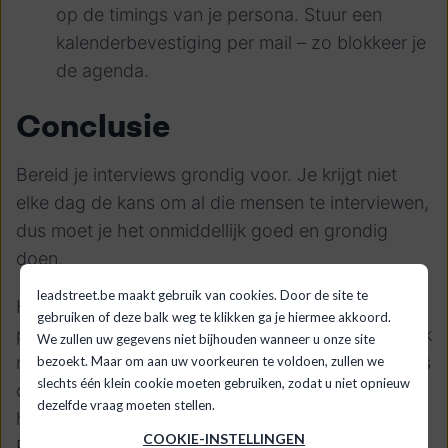
op de timings van je persona. Stuur een
kalenderbevestiging per mail – zo blokkeer je
de agenda.
Conclusie
Bereid je interviews grondig voor. Je krijgt niet
elke dag de kans om al die mensen te interviewen,
dus moet je het onmiddellijk goed en grondig
doen.
leadstreet.be maakt gebruik van cookies. Door de site te
Het eindpunt van je oefening zal een uit vele
gebruiken of deze balk weg te klikken ga je hiermee akkoord.
profielen
samengesteld
personage zijn. Aarzel ook
We zullen uw gegevens niet bijhouden wanneer u onze site
niet om meerdere Buyer Personas te maken. Het is
bezoekt. Maar om aan uw voorkeuren te voldoen, zullen we
slechts één klein cookie moeten gebruiken, zodat u niet opnieuw
onmogelijk (en vaak ook gewoon verkeerd) om je
dezelfde vraag moeten stellen.
hele klantenbestand te integreren in 1 Buyer
COOKIE-INSTELLINGEN
Persona.