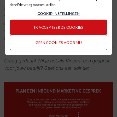
dezelfde vraag moeten stellen.
Ik wil hen bedanken voor de tijd die ze hebben
COOKIE-INSTELLINGEN
vrijgemaakt om mij - als student - in de goede
richting te duwen bij het opstellen van de
IK ACCEPTEER DE COOKIES
verscheidene aspecten van een digitale
leadstrategie voor de bouwsector.
GEEN COOKIES VOOR MIJ
Graag gedaan! Wil je net als Vincent een gesprek
voor jouw bedrijf? Geef ons een seintje: