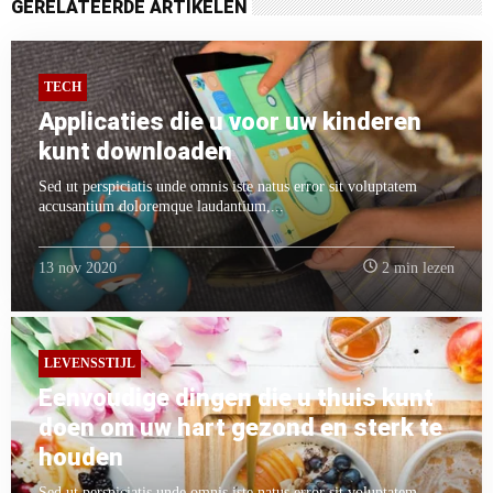
GERELATEERDE ARTIKELEN
TECH
Applicaties die u voor uw kinderen
kunt downloaden
Sed ut perspiciatis unde omnis iste natus error sit voluptatem
accusantium doloremque laudantium,...
13 nov 2020
2 min lezen
LEVENSSTIJL
Eenvoudige dingen die u thuis kunt
doen om uw hart gezond en sterk te
houden
Sed ut perspiciatis unde omnis iste natus error sit voluptatem