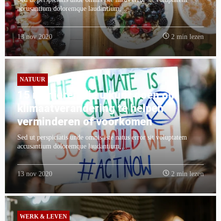
accusantium doloremque laudantium,...
13 nov 2020
2 min lezen
NATUUR
15 manieren die u kunt doen om
klimaatverandering te helpen
verminderen of voorkomen
Sed ut perspiciatis unde omnis iste natus error sit voluptatem
accusantium doloremque laudantium,...
13 nov 2020
2 min lezen
WERK & LEVEN