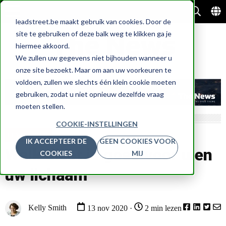
leadstreet.be maakt gebruik van cookies. Door de
site te gebruiken of deze balk weg te klikken ga je
hiermee akkoord.
We zullen uw gegevens niet bijhouden wanneer u
onze site bezoekt. Maar om aan uw voorkeuren te
voldoen, zullen we slechts één klein cookie moeten
gebruiken, zodat u niet opnieuw dezelfde vraag
moeten stellen.
COOKIE-INSTELLINGEN
LEVENSSTIJL
IK ACCEPTEER DE
GEEN COOKIES VOOR
Welk dieet is goed voor u en
COOKIES
MIJ
uw lichaam
Kelly Smith
13 nov 2020 ·
2 min lezen