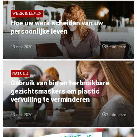
WERK & LEVEN
Hoe uw werk scheiden van uw
persoonlijke leven
13 nov 2020
2 min lezen
NATUUR
Gebruik van bio en herbruikbare
gezichtsmaskers om plastic
vervuiling te verminderen
13 nov 2020
2 min lezen