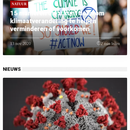
NATUUR
15 manieren die u kunt doen om
klimaatverandering te helpen
verminderen of voorkomen
13 nov 2020
2 min lezen
NIEUWS