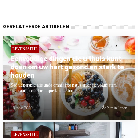
GERELATEERDE ARTIKELEN
LEVENSSTIJL
Eenvoudige dingen die u thuis kunt
doen om uw hart gezond en sterk te
houden
Sed ut perspiciatis unde omnis iste natus error sit voluptatem
accusantium doloremque laudantium,...
13 nov 2020
2 min lezen
LEVENSSTIJL