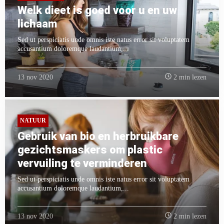
Welk dieet is goed voor u en uw
lichaam
Sed ut perspiciatis unde omnis iste natus error sit voluptatem
accusantium doloremque laudantium,...
13 nov 2020
2 min lezen
NATUUR
Gebruik van bio en herbruikbare
gezichtsmaskers om plastic
vervuiling te verminderen
Sed ut perspiciatis unde omnis iste natus error sit voluptatem
accusantium doloremque laudantium,...
13 nov 2020
2 min lezen