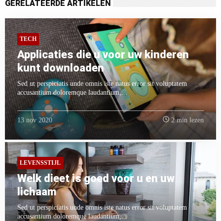
GERELATEERDE ARTIKELEN
TECH
Applicaties die u voor uw kinderen
kunt downloaden
Sed ut perspiciatis unde omnis iste natus error sit voluptatem
accusantium doloremque laudantium,...
13 nov 2020
2 min lezen
LEVENSSTIJL
Welk dieet is goed voor u en uw
lichaam
Sed ut perspiciatis unde omnis iste natus error sit voluptatem
accusantium doloremque laudantium,...