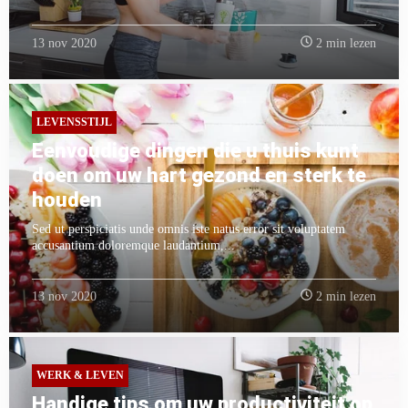
13 nov 2020
2 min lezen
LEVENSSTIJL
Eenvoudige dingen die u thuis kunt
doen om uw hart gezond en sterk te
houden
Sed ut perspiciatis unde omnis iste natus error sit voluptatem
accusantium doloremque laudantium,...
13 nov 2020
2 min lezen
WERK & LEVEN
Handige tips om uw productiviteit op