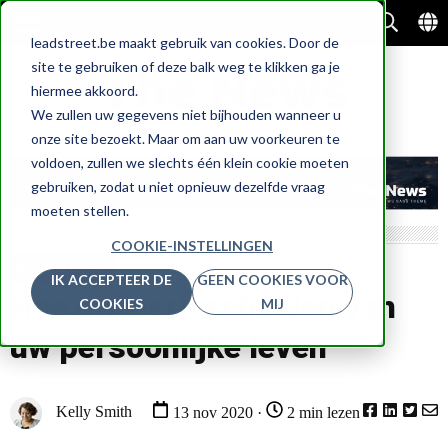
leadstreet.be maakt gebruik van cookies. Door de
site te gebruiken of deze balk weg te klikken ga je
hiermee akkoord.
We zullen uw gegevens niet bijhouden wanneer u
onze site bezoekt. Maar om aan uw voorkeuren te
voldoen, zullen we slechts één klein cookie moeten
gebruiken, zodat u niet opnieuw dezelfde vraag
moeten stellen.
COOKIE-INSTELLINGEN
WERK & LEVEN
IK ACCEPTEER DE
GEEN COOKIES VOOR
Hoe uw werk scheiden van
COOKIES
MIJ
uw persoonlijke leven
Kelly Smith
13 nov 2020 ·
2 min lezen