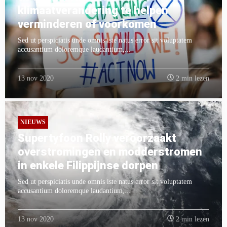
klimaatverandering te helpen
verminderen of voorkomen
Sed ut perspiciatis unde omnis iste natus error sit voluptatem
accusantium doloremque laudantium,...
13 nov 2020
2 min lezen
NIEUWS
Supertyfoon Rolly veroorzaakt
overstromingen en modderstromen
in enkele Filippijnse dorpen
Sed ut perspiciatis unde omnis iste natus error sit voluptatem
accusantium doloremque laudantium,...
13 nov 2020
2 min lezen