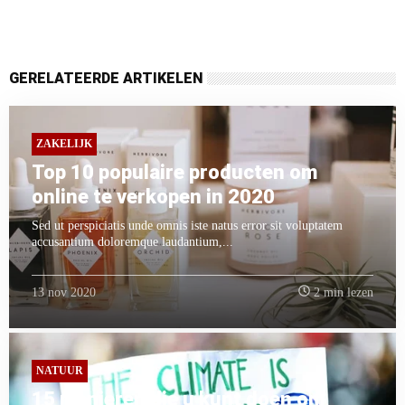
GERELATEERDE ARTIKELEN
ZAKELIJK
Top 10 populaire producten om
online te verkopen in 2020
Sed ut perspiciatis unde omnis iste natus error sit voluptatem
accusantium doloremque laudantium,...
13 nov 2020
2 min lezen
NATUUR
15 manieren die u kunt doen om