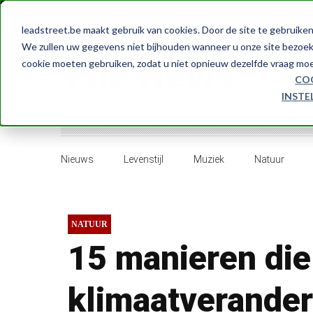
Homepagina
Documentation
Blog
Over o
leadstreet.be maakt gebruik van cookies. Door de site te gebruiken
We zullen uw gegevens niet bijhouden wanneer u onze site bezoekt
cookie moeten gebruiken, zodat u niet opnieuw dezelfde vraag moe
CO
INSTE
Nieuws
Levenstijl
Muziek
Natuur
NATUUR
15 manieren die
klimaatverander