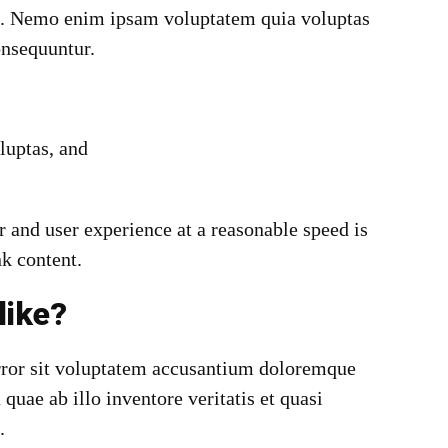
abo. Nemo enim ipsam voluptatem quia voluptas
consequuntur.
uptas, and
 and user experience at a reasonable speed is
nk content.
like?
error sit voluptatem accusantium doloremque
uae ab illo inventore veritatis et quasi
.